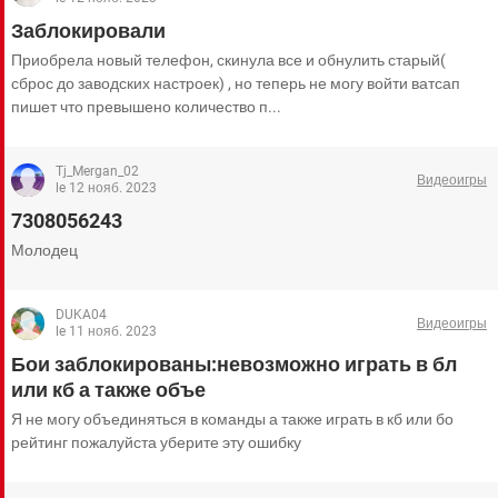
ВИДЕО
GOOGLE
Заблокировали
YANDEX
Приобрела новый телефон, скинула все и обнулить старый(
сброс до заводских настроек) , но теперь не могу войти ватсап
пишет что превышено количество п...
Tj_Mergan_02
Видеоигры
le 12 нояб. 2023
7308056243
Молодец
DUKA04
Видеоигры
le 11 нояб. 2023
Бои заблокированы:невозможно играть в бл
или кб а также объе
Я не могу объединяться в команды а также играть в кб или бо
рейтинг пожалуйста уберите эту ошибку