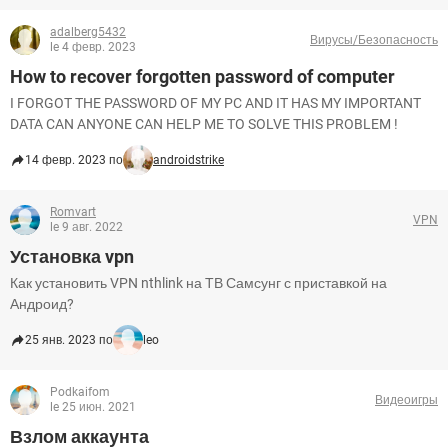
adalberg5432
Вирусы/Безопасность
le 4 февр. 2023
How to recover forgotten password of computer
I FORGOT THE PASSWORD OF MY PC AND IT HAS MY IMPORTANT
DATA CAN ANYONE CAN HELP ME TO SOLVE THIS PROBLEM !
14 февр. 2023 по
androidstrike
Romvart
VPN
le 9 авг. 2022
Установка vpn
Как установить VPN nthlink на ТВ Самсунг с приставкой на
Андроид?
25 янв. 2023 по
leo
Podkaifom
Видеоигры
le 25 июн. 2021
Взлом аккаунта