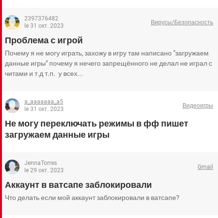
2397376482
Вирусы/Безопасность
le 31 окт. 2023
Проблема с игрой
Почему я не могу играть, захожу в игру там написано "загружаем
данные игры" почему я нечего запрещённого не делал не играл с
читами и т.д т.п. у всех...
a_aaaaaaa_a5
Видеоигры
le 31 окт. 2023
Не могу переключать режимы в фф пишет
загружаем данные игры
JennaTorres
Gmail
le 29 окт. 2023
Аккаунт в ватсапе заблокировали
Что делать если мой аккаунт заблокировали в ватсапе?