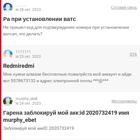
............
Сотовая связь
le 28 окт. 2023
Ра при установлении ватс
Не пришёл код для подтверждения номера при установлении
ватсап, что делать?
1111111
GTA
le 25 окт. 2023
Redmiredmi
Мне нужни алмази бесплатные пожалуйста мой аккаунт и айди
вот 5578673132 и адрес электронной почты ***@***
murphy_ebet
Мессенджеры
le 24 окт. 2023
Гарена заблокируй мой акк:id 2020732419 имя
murphy_ebet
Заблокируй мой аккID: 2020732419