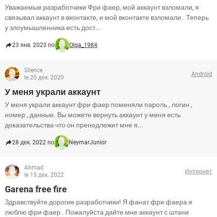
Уважаемые разработчики Фри фаер, мой аккаунт взломали, я
связывал аккаунт в вконтакте, и мой вконтакте взломали . Теперь
у злоумышленника есть дост...
23 янв. 2023 по
Olga_1984
Silence
Android
le 20 дек. 2020
У меня украли аккаунт
У меня украли аккаунт фри фаер поменяли пароль , логин ,
номер , данные. Вы можете вернуть аккаунт у меня есть
доказательства что он пренодлежит мне я...
28 дек. 2022 по
NeymarJunior
Ahmad
Интернет
le 15 дек. 2022
Garena free fire
Здравствуйте дорогие разработчики! Я фанат фри фаера я
люблю фри фаер . Пожалуйста дайте мне аккаунт с штани