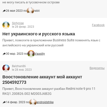
не могу писать в тусовочном острове
26 мая 2023 по
rabii
Sintynise
Facebook
le 28 февр. 2023
Нет украинского и русского языка
Привет, помогите в приложении Business Suite поменять язык с
английского на украинский или русский
30 мар. 2023 по
Vaasiliy
Balzhan86
Видеоигры
le 28 янв. 2023
Воостоновление аккаунт мой аккаунт
2504592773
Привет, Воостоновление аккаунт разбан Redmi note 9 pro 11
RKQ1.200826.002 M2003J6B2G
14 февр. 2023 по
androidstrike