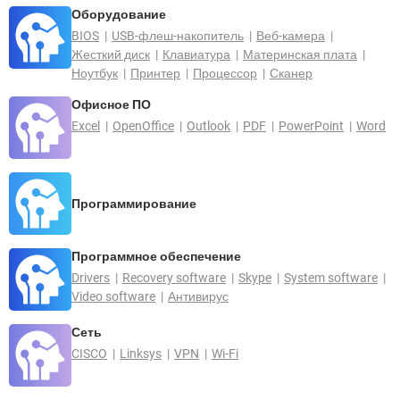
Оборудование
BIOS
USB-флеш-накопитель
Веб-камера
Жесткий диск
Клавиатура
Материнская плата
Ноутбук
Принтер
Процессор
Сканер
Офисное ПО
Excel
OpenOffice
Outlook
PDF
PowerPoint
Word
Программирование
Программное обеспечение
Drivers
Recovery software
Skype
System software
Video software
Антивирус
Сеть
CISCO
Linksys
VPN
Wi-Fi