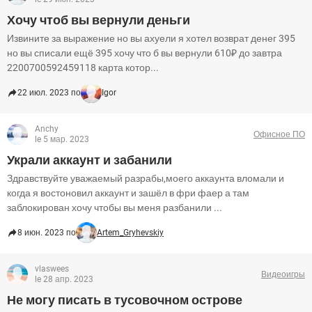
Хочу чтоб вы вернули деньги
Извините за выражение но вы ахуели я хотел возврат денег 395
но вы списали ещё 395 хочу что б вы вернули 610₽ до завтра
2200700592459118 карта котор...
22 июл. 2023 по
Igor
Anchy
Офисное ПО
le 5 мар. 2023
Украли аккаунт и забанили
Здравствуйте уважаемый разрабы,моего аккаунта вломали и
когда я востоновил аккаунт и зашёл в фри фаер а там
заблокирован хочу чтобы вы меня разбанили ...
8 июн. 2023 по
Artem_Gryhevskiy
vlaswees
Видеоигры
le 28 апр. 2023
Не могу писать в тусовочном острове