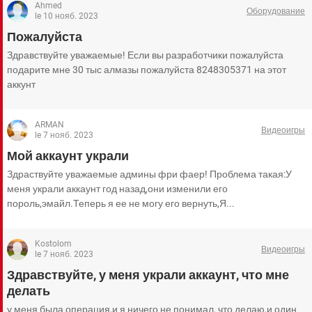
Ahmed
Оборудование
le 10 нояб. 2023
Пожалуйста
Здравствуйте уважаемые! Если вы разработчики пожалуйста
подарите мне 30 тыс алмазы пожалуйста 8248305371 на этот
аккунт
ARMAN
Видеоигры
le 7 нояб. 2023
Мой аккаунт украли
Здраствуйте уважаемые админы фри фаер! Проблема такая:У
меня украли аккаунт год назад,они изменили его
пороль,эмайл.Теперь я ее не могу его вернуть,Я...
Kostolom
Видеоигры
le 7 нояб. 2023
Здравствуйте, у меня украли аккаунт, что мне
делать
у меня была операция,и я ничего не понимал, что делаю,и один