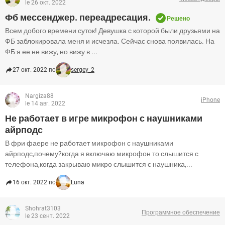
le 26 окт. 2022
Фб мессенджер. переадресация.
Решено
Всем добого времени суток! Девушка с которой были друзьями на
ФБ заблокировала меня и исчезла. Сейчас снова появилась. На
ФБ я ее не вижу, но вижу в ...
27 окт. 2022 по
sergey_2
Nargiza88
iPhone
le 14 авг. 2022
Не работает в игре микрофон с наушниками
айрподс
В фри фаере не работает микрофон с наушниками
айрподс,почему?когда я включаю микрофон то слышится с
телефона,когда закрываю микро слышится с наушника,...
16 окт. 2022 по
Luna
Shohrat3103
Программное обеспечение
le 23 сент. 2022