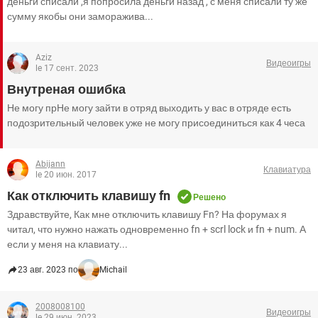
деньги списали ,я попросила деньги назад , с меня списали ту же
сумму якобы они заморажива...
Aziz
Видеоигры
le 17 сент. 2023
Внутреная ошибка
Не могу прНе могу зайти в отряд выходить у вас в отряде есть
подозрительный человек уже не могу присоединиться как 4 чеса
Abijann
Клавиатура
le 20 июн. 2017
Как отключить клавишу fn
Решено
Здравствуйте, Как мне отключить клавишу Fn? На форумах я
читал, что нужно нажать одновременно fn + scrl lock и fn + num. А
если у меня на клавиату...
23 авг. 2023 по
Michail
2008008100
Видеоигры
le 29 июн. 2023