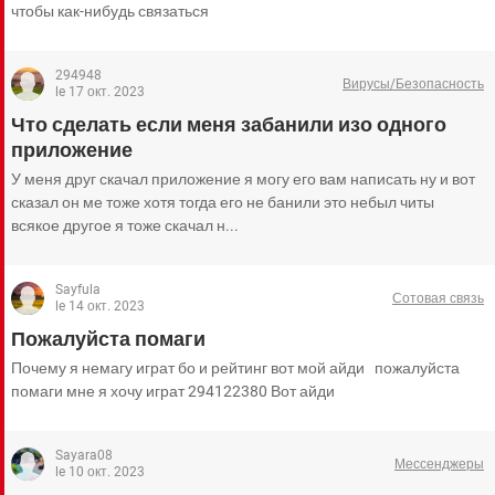
чтобы как-нибудь связаться
294948
Вирусы/Безопасность
le 17 окт. 2023
Что сделать если меня забанили изо одного
приложение
У меня друг скачал приложение я могу его вам написать ну и вот
сказал он ме тоже хотя тогда его не банили это небыл читы
всякое другое я тоже скачал н...
Sayfula
Сотовая связь
le 14 окт. 2023
Пожалуйста помаги
Почему я немагу играт бо и рейтинг вот мой айди пожалуйста
помаги мне я хочу играт 294122380 Вот айди
Sayara08
Мессенджеры
le 10 окт. 2023