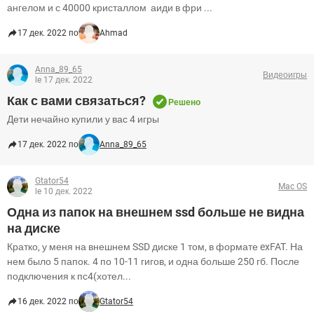
ангелом и с 40000 кристаллом аиди в фри ...
17 дек. 2022 по
Ahmad
Anna_89_65
Видеоигры
le 17 дек. 2022
Как с вами связаться?
Решено
Дети нечайно купили у вас 4 игры
17 дек. 2022 по
Anna_89_65
Gtator54
Mac OS
le 10 дек. 2022
Одна из папок на внешнем ssd больше не видна
на диске
Кратко, у меня на внешнем SSD диске 1 том, в формате exFAT. На
нем было 5 папок. 4 по 10-11 гигов, и одна больше 250 гб. После
подключения к пс4(хотел...
16 дек. 2022 по
Gtator54