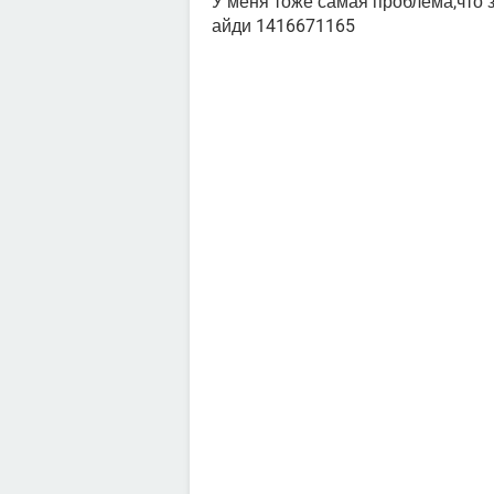
У меня тоже самая проблема,что з
айди 1416671165