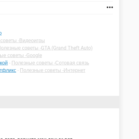
ф
советы -Видеоигры
олезные советы -GTA (Grand Theft Auto)
ые советы -Google
ской
-
Полезные советы -Сотовая связь
етфликс
-
Полезные советы -Интернет