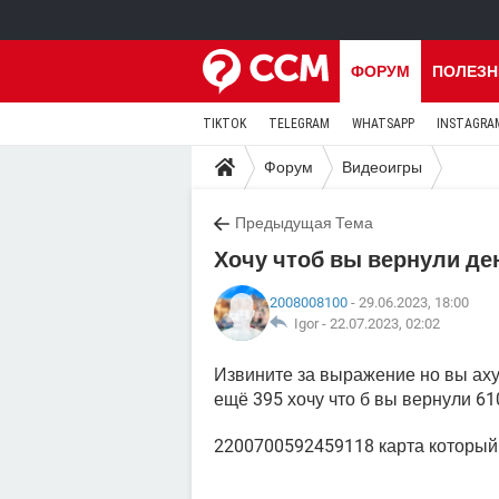
ФОРУМ
ПОЛЕЗН
TIKTOK
TELEGRAM
WHATSAPP
INSTAGRA
Форум
Видеоигры
Предыдущая Тема
Хочу чтоб вы вернули де
2008008100
- 29.06.2023, 18:00
Igor -
22.07.2023, 02:02
Извините за выражение но вы аху
ещё 395 хочу что б вы вернули 61
2200700592459118 карта который