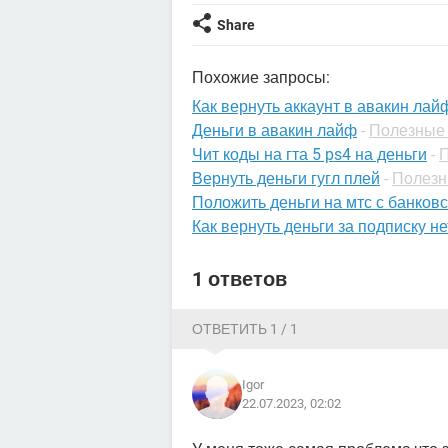
Share
Похожие запросы:
Как вернуть аккаунт в авакин лай
Деньги в авакин лайф
-
Полезные 
Чит коды на гта 5 ps4 на деньги
-
П
Вернуть деньги гугл плей
-
Полезн
Положить деньги на мтс с банков
Как вернуть деньги за подписку н
1 ответов
ОТВЕТИТЬ 1 / 1
Igor
22.07.2023, 02:02