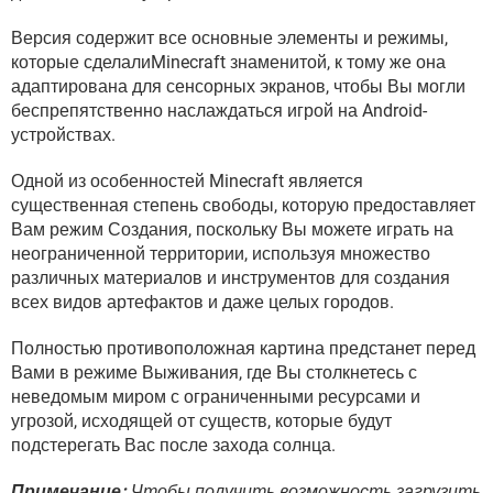
ВИДЕО
GOOGLE
Версия содержит все основные элементы и режимы,
YANDEX
которые сделалиMinecraft знаменитой, к тому же она
адаптирована для сенсорных экранов, чтобы Вы могли
беспрепятственно наслаждаться игрой на Android-
устройствах.
Одной из особенностей Minecraft является
существенная степень свободы, которую предоставляет
Вам режим Создания, поскольку Вы можете играть на
неограниченной территории, используя множество
различных материалов и инструментов для создания
всех видов артефактов и даже целых городов.
Полностью противоположная картина предстанет перед
Вами в режиме Выживания, где Вы столкнетесь с
неведомым миром с ограниченными ресурсами и
угрозой, исходящей от существ, которые будут
подстерегать Вас после захода солнца.
Примечание:
Чтобы получить возможность загрузить