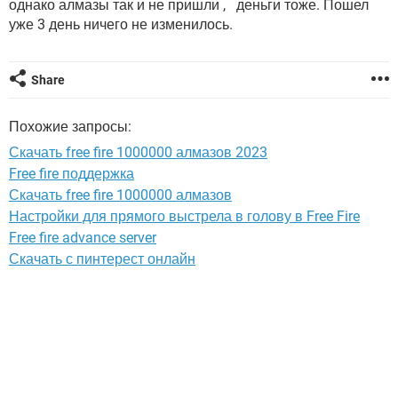
однако алмазы так и не пришли , деньги тоже. Пошел
ВИДЕО
GOOGLE
уже 3 день ничего не изменилось.
YANDEX
Share
Похожие запросы:
Скачать free fire 1000000 алмазов 2023
Free fire поддержка
Скачать free fire 1000000 алмазов
Настройки для прямого выстрела в голову в Free Fire
Free fire advance server
Скачать с пинтерест онлайн