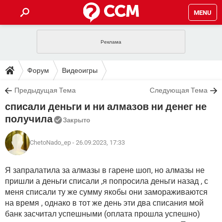
MENU
ГЛАВНАЯ
VPN
WHATSAPP
ПОЛЕЗНЫЕ СОВЕТЫ
Форум
Видеоигры
INSTAGRAM
FACEBOOK
TIKTOK
TELEGRAM
ЗАГРУЗКИ
Предыдущая Тема
Следующая Тема
ИГРЫ
WINDOWS 10
WHATSAPP
INSTAGRAM
списали деньги и ни алмазов ни денег не
ВКОНТАКТЕ
TIKTOK
ВИДЕО
TELEGRAM
ФОРУМ
FACEBOOK
ИГРЫ
получила
Закрыто
GOOGLE
WHATSAPP
YANDEX
INSTAGRAM
WINDOWS 10
TIKTOK
ВКОНТАКТЕ
TELEGRAM
ЭНЦИКЛОПЕДИЯ
FACEBOOK
ИГРЫ
ChetoNado_ep
- 26.09.2023, 17:33
ВИДЕО
WHATSAPP
GOOGLE
INSTAGRAM
WINDOWS 10
TIKTOK
ВКОНТАКТЕ
TELEGRAM
YANDEX
FACEBOOK
ИГРЫ
Я запралатила за алмазы в гарене шоп, но алмазы не
ВИДЕО
WHATSAPP
GOOGLE
INSTAGRAM
пришли а деньги списали ,я попросила деньги назад , с
WINDOWS 10
ВКОНТАКТЕ
меня списали ту же сумму якобы они замораживаются
YANDEX
FACEBOOK
ИГРЫ
ВИДЕО
GOOGLE
на время , однако в тот же день эти два списания мой
WINDOWS 10
ВКОНТАКТЕ
банк засчитал успешными (оплата прошла успешно)
YANDEX