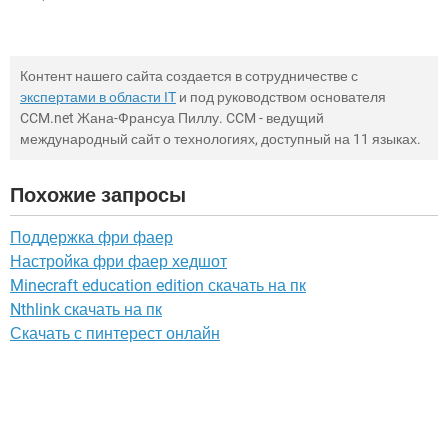
Контент нашего сайта создается в сотрудничестве с
экспертами в области IT
и под руководством основателя
CCM.net Жана-Франсуа Пиллу. CCM - ведущий
международный сайт о технологиях, доступный на 11 языках.
Похожие запросы
Поддержка фри фаер
Настройка фри фаер хедшот
Minecraft education edition скачать на пк
Nthlink скачать на пк
Скачать с пинтерест онлайн