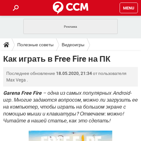
MENU
ГЛАВНАЯ
VPN
WHATSAPP
ПОЛЕЗНЫЕ СОВЕТЫ
Полезные советы
Видеоигры
INSTAGRAM
FACEBOOK
TIKTOK
TELEGRAM
ЗАГРУЗКИ
Как играть в Free Fire на ПК
ИГРЫ
WINDOWS 10
WHATSAPP
INSTAGRAM
ВКОНТАКТЕ
TIKTOK
ВИДЕО
TELEGRAM
ФОРУМ
Последнее обновление
18.05.2020, 21:34
от пользователя
FACEBOOK
ИГРЫ
GOOGLE
WHATSAPP
YANDEX
INSTAGRAM
Max Vega
.
WINDOWS 10
TIKTOK
ВКОНТАКТЕ
TELEGRAM
ЭНЦИКЛОПЕДИЯ
FACEBOOK
ИГРЫ
Garena Free Fire
– одна из самых популярных Android-
ВИДЕО
WHATSAPP
GOOGLE
INSTAGRAM
игр. Многие задаются вопросом, можно ли загрузить ее
WINDOWS 10
TIKTOK
ВКОНТАКТЕ
TELEGRAM
YANDEX
FACEBOOK
ИГРЫ
на компьютер, чтобы играть на большом экране с
ВИДЕО
WHATSAPP
GOOGLE
INSTAGRAM
помощью мыши и клавиатуры? Отвечаем: можно!
WINDOWS 10
ВКОНТАКТЕ
Читайте в нашей статье, как это сделать!
YANDEX
FACEBOOK
ИГРЫ
ВИДЕО
GOOGLE
WINDOWS 10
ВКОНТАКТЕ
YANDEX