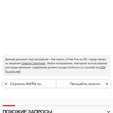
Данный документ под заголовком « Как играть в Free Fire на ПК » представлен
по лицензии
Creative Commons
. Любое копирование, повторное использование
или редактирование содержания должно осуществляться со ссылкой на
CCM
(
ru.ccm.net
).
Сериалы Netflix по
Прощайте, консоли!
мотивам видеоигр
Приходит Microsoft Project
xCloud
ПОХОЖИЕ ЗАПРОСЫ