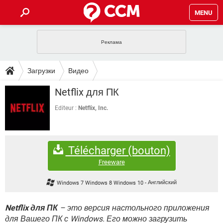
MENU
ГЛАВНАЯ
VPN
WHATSAPP
ПОЛЕЗНЫЕ СОВЕТЫ
Загрузки
Видео
INSTAGRAM
FACEBOOK
TIKTOK
TELEGRAM
ЗАГРУЗКИ
Netflix для ПК
ИГРЫ
WINDOWS 10
WHATSAPP
INSTAGRAM
ВКОНТАКТЕ
TIKTOK
ВИДЕО
TELEGRAM
Editeur :
Netflix, Inc.
ФОРУМ
FACEBOOK
ИГРЫ
GOOGLE
WHATSAPP
YANDEX
INSTAGRAM
WINDOWS 10
TIKTOK
ВКОНТАКТЕ
TELEGRAM
ЭНЦИКЛОПЕДИЯ
FACEBOOK
ИГРЫ
Télécharger (bouton)
ВИДЕО
WHATSAPP
GOOGLE
INSTAGRAM
WINDOWS 10
TIKTOK
ВКОНТАКТЕ
TELEGRAM
Freeware
YANDEX
FACEBOOK
ИГРЫ
ВИДЕО
WHATSAPP
GOOGLE
INSTAGRAM
Windows 7 Windows 8 Windows 10
-
Английский
WINDOWS 10
ВКОНТАКТЕ
YANDEX
FACEBOOK
ИГРЫ
ВИДЕО
GOOGLE
Netflix для ПК
– это версия настольного приложения
WINDOWS 10
ВКОНТАКТЕ
для Вашего ПК с Windows. Его можно загрузить
YANDEX