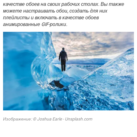
ВИДЕО
GOOGLE
качестве обоев на своих рабочих столах. Вы также
можете настраивать обои, создать для них
YANDEX
плейлисты и включать в качестве обоев
анимированные GIF-ролики.
Изображение: © Joshua Earle - Unsplash.com