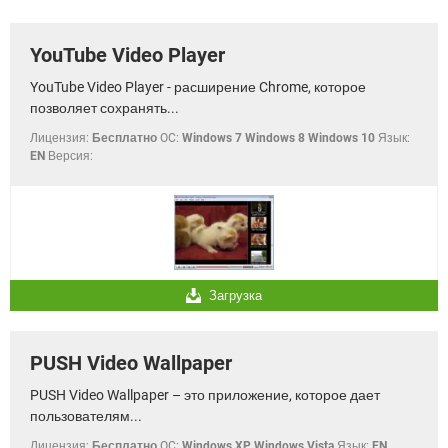
ВИДЕО
GOOGLE
YANDEX
YouTube Video Player
YouTube Video Player - расширение Chrome, которое
позволяет сохранять...
Лицензия:
Бесплатно
OC:
Windows 7 Windows 8 Windows 10
Язык:
EN
Версия:
Загрузка
PUSH Video Wallpaper
PUSH Video Wallpaper – это приложение, которое дает
пользователям...
Лицензия:
Бесплатно
OC:
Windows XP Windows Vista
Язык:
EN