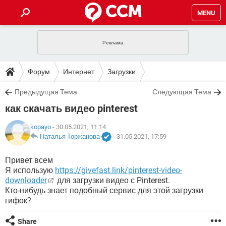
MENU
ГЛАВНАЯ
VPN
WHATSAPP
ПОЛЕЗНЫЕ СОВЕТЫ
Форум
Интернет
Загрузки
INSTAGRAM
FACEBOOK
TIKTOK
TELEGRAM
ЗАГРУЗКИ
Предыдущая Тема
Следующая Тема
ИГРЫ
WINDOWS 10
WHATSAPP
INSTAGRAM
как скачать видео pinterest
ВКОНТАКТЕ
TIKTOK
ВИДЕО
TELEGRAM
ФОРУМ
FACEBOOK
ИГРЫ
GOOGLE
WHATSAPP
YANDEX
INSTAGRAM
kopayo
- 30.05.2021, 11:14
WINDOWS 10
TIKTOK
ВКОНТАКТЕ
TELEGRAM
Наталья Торжанова
-
31.05.2021, 17:59
ЭНЦИКЛОПЕДИЯ
FACEBOOK
ИГРЫ
ВИДЕО
WHATSAPP
GOOGLE
INSTAGRAM
Привет всем
WINDOWS 10
TIKTOK
ВКОНТАКТЕ
TELEGRAM
Я использую
YANDEX
FACEBOOK
https://givefast.link/pinterest-video-
ИГРЫ
ВИДЕО
WHATSAPP
GOOGLE
INSTAGRAM
downloader
для загрузки видео с Pinterest.
WINDOWS 10
ВКОНТАКТЕ
Кто-нибудь знает подобный сервис для этой загрузки
YANDEX
FACEBOOK
ИГРЫ
гифок?
ВИДЕО
GOOGLE
WINDOWS 10
ВКОНТАКТЕ
YANDEX
Share