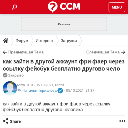
MENU
ГЛАВНАЯ
VPN
WHATSAPP
ПОЛЕЗНЫЕ СОВЕТЫ
Форум
Интернет
Загрузки
INSTAGRAM
FACEBOOK
TIKTOK
TELEGRAM
ЗАГРУЗКИ
Предыдущая Тема
Следующая Тема
ИГРЫ
WINDOWS 10
WHATSAPP
INSTAGRAM
как зайти в другой аккаунт фри фаер через
ВКОНТАКТЕ
TIKTOK
ВИДЕО
TELEGRAM
ФОРУМ
FACEBOOK
ИГРЫ
ссылку фейсбук бесплатно другово чело
GOOGLE
WHATSAPP
YANDEX
INSTAGRAM
Закрыто
WINDOWS 10
TIKTOK
ВКОНТАКТЕ
TELEGRAM
ЭНЦИКЛОПЕДИЯ
FACEBOOK
ИГРЫ
Mixa1010
- 05.10.2021, 05:23
ВИДЕО
WHATSAPP
GOOGLE
INSTAGRAM
Наталья Торжанова
-
05.10.2021, 21:37
WINDOWS 10
TIKTOK
ВКОНТАКТЕ
TELEGRAM
YANDEX
FACEBOOK
ИГРЫ
ВИДЕО
WHATSAPP
GOOGLE
INSTAGRAM
как зайти в другой аккаунт фри фаер через ссылку
WINDOWS 10
ВКОНТАКТЕ
фейсбук бесплатно другово человека
YANDEX
FACEBOOK
ИГРЫ
ВИДЕО
GOOGLE
WINDOWS 10
ВКОНТАКТЕ
Share
YANDEX