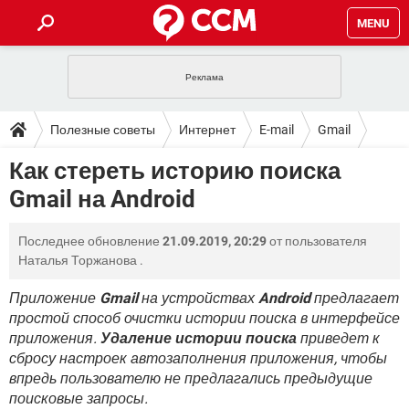
MENU
ГЛАВНАЯ
VPN
WHATSAPP
ПОЛЕЗНЫЕ СОВЕТЫ
Полезные советы
Интернет
E-mail
Gmail
INSTAGRAM
FACEBOOK
TIKTOK
TELEGRAM
ЗАГРУЗКИ
Как стереть историю поиска
ИГРЫ
WINDOWS 10
WHATSAPP
INSTAGRAM
Gmail на Android
ВКОНТАКТЕ
TIKTOK
ВИДЕО
TELEGRAM
ФОРУМ
FACEBOOK
ИГРЫ
GOOGLE
WHATSAPP
YANDEX
INSTAGRAM
Последнее обновление
21.09.2019, 20:29
от пользователя
WINDOWS 10
TIKTOK
ВКОНТАКТЕ
TELEGRAM
ЭНЦИКЛОПЕДИЯ
FACEBOOK
Наталья Торжанова
.
ИГРЫ
ВИДЕО
WHATSAPP
GOOGLE
INSTAGRAM
WINDOWS 10
TIKTOK
ВКОНТАКТЕ
TELEGRAM
Приложение
Gmail
на устройствах
Android
предлагает
YANDEX
FACEBOOK
ИГРЫ
простой способ очистки истории поиска в интерфейсе
ВИДЕО
WHATSAPP
GOOGLE
INSTAGRAM
приложения.
Удаление истории поиска
приведет к
WINDOWS 10
ВКОНТАКТЕ
YANDEX
FACEBOOK
ИГРЫ
сбросу настроек автозаполнения приложения, чтобы
ВИДЕО
GOOGLE
впредь пользователю не предлагались предыдущие
WINDOWS 10
ВКОНТАКТЕ
поисковые запросы.
YANDEX