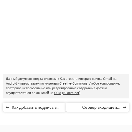
Данный документ под заголовком « Как стереть историю поиска Gmail на
Android » представлен по лицензии
Creative Commons
. Любое копирование,
повторное использование или редактирование содержания должно
осуществляться со ссылкой на
CCM
(
ru.ccm.net
).
Как добавить подпись в
Сервер входящей и
электронную почту Gmail
исходящей почты в Gmail