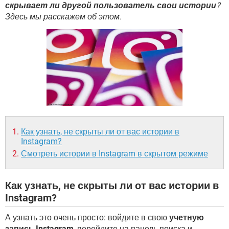
ВИДЕО
GOOGLE
скрывает ли другой пользователь свои истории
?
Здесь мы расскажем об этом.
YANDEX
Как узнать, не скрыты ли от вас истории в
Instagram?
Смотреть истории в Instagram в скрытом режиме
Как узнать, не скрыты ли от вас истории в
Instagram?
А узнать это очень просто: войдите в свою
учетную
запись Instagram
, перейдите на панель поиска и