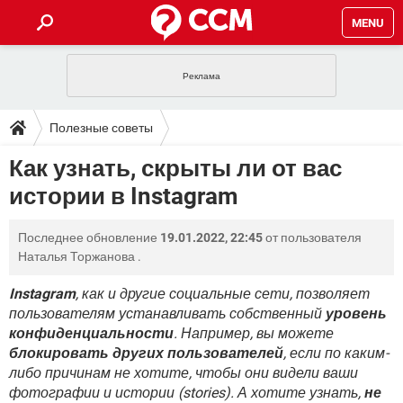
MENU
ГЛАВНАЯ
VPN
WHATSAPP
ПОЛЕЗНЫЕ СОВЕТЫ
Полезные советы
INSTAGRAM
FACEBOOK
TIKTOK
TELEGRAM
ЗАГРУЗКИ
Как узнать, скрыты ли от вас
ИГРЫ
WINDOWS 10
WHATSAPP
INSTAGRAM
истории в Instagram
ВКОНТАКТЕ
TIKTOK
ВИДЕО
TELEGRAM
ФОРУМ
FACEBOOK
ИГРЫ
GOOGLE
WHATSAPP
YANDEX
INSTAGRAM
Последнее обновление
19.01.2022, 22:45
от пользователя
WINDOWS 10
TIKTOK
ВКОНТАКТЕ
TELEGRAM
ЭНЦИКЛОПЕДИЯ
FACEBOOK
Наталья Торжанова
.
ИГРЫ
ВИДЕО
WHATSAPP
GOOGLE
INSTAGRAM
WINDOWS 10
TIKTOK
ВКОНТАКТЕ
TELEGRAM
Instagram
, как и другие социальные сети, позволяет
YANDEX
FACEBOOK
ИГРЫ
пользователям устанавливать собственный
уровень
ВИДЕО
WHATSAPP
GOOGLE
INSTAGRAM
конфиденциальности
. Например, вы можете
WINDOWS 10
ВКОНТАКТЕ
YANDEX
FACEBOOK
ИГРЫ
блокировать других пользователей
, если по каким-
ВИДЕО
GOOGLE
либо причинам не хотите, чтобы они видели ваши
WINDOWS 10
ВКОНТАКТЕ
фотографии и истории (stories). А хотите узнать,
не
YANDEX