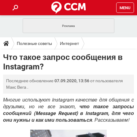
MENU
ГЛАВНАЯ
VPN
WHATSAPP
ПОЛЕЗНЫЕ СОВЕТЫ
Полезные советы
Интернет
INSTAGRAM
FACEBOOK
TIKTOK
TELEGRAM
ЗАГРУЗКИ
Что такое запрос сообщения в
ИГРЫ
WINDOWS 10
WHATSAPP
INSTAGRAM
Instagram?
ВКОНТАКТЕ
TIKTOK
ВИДЕО
TELEGRAM
ФОРУМ
FACEBOOK
ИГРЫ
GOOGLE
WHATSAPP
YANDEX
INSTAGRAM
Последнее обновление
07.09.2020, 13:56
от пользователя
WINDOWS 10
TIKTOK
ВКОНТАКТЕ
TELEGRAM
ЭНЦИКЛОПЕДИЯ
FACEBOOK
Макс Вега
.
ИГРЫ
ВИДЕО
WHATSAPP
GOOGLE
INSTAGRAM
WINDOWS 10
TIKTOK
ВКОНТАКТЕ
TELEGRAM
Многие используют Instagram качестве для общения с
YANDEX
FACEBOOK
ИГРЫ
друзьями, но не все знают,
что такое запросы
ВИДЕО
WHATSAPP
GOOGLE
INSTAGRAM
сообщений (Message Request) в Instagram, для чего
WINDOWS 10
ВКОНТАКТЕ
YANDEX
FACEBOOK
ИГРЫ
они нужны и как ими пользоваться
. Рассказываем!
ВИДЕО
GOOGLE
WINDOWS 10
ВКОНТАКТЕ
YANDEX