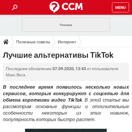
MENU
ГЛАВНАЯ
VPN
WHATSAPP
ПОЛЕЗНЫЕ СОВЕТЫ
Полезные советы
Интернет
INSTAGRAM
FACEBOOK
TIKTOK
TELEGRAM
ЗАГРУЗКИ
Лучшие альтернативы TikTok
ИГРЫ
WINDOWS 10
WHATSAPP
INSTAGRAM
ВКОНТАКТЕ
TIKTOK
ВИДЕО
TELEGRAM
ФОРУМ
Последнее обновление
07.09.2020, 13:43
от пользователя
FACEBOOK
ИГРЫ
GOOGLE
WHATSAPP
YANDEX
INSTAGRAM
Макс Вега
.
WINDOWS 10
TIKTOK
ВКОНТАКТЕ
TELEGRAM
ЭНЦИКЛОПЕДИЯ
FACEBOOK
ИГРЫ
В последнее время появилось несколько новых
ВИДЕО
WHATSAPP
GOOGLE
INSTAGRAM
сервисов, которые конкурируют с соцсетью для
WINDOWS 10
TIKTOK
ВКОНТАКТЕ
TELEGRAM
YANDEX
FACEBOOK
ИГРЫ
обмена короткими видео TikTok
. В этой статье мы
ВИДЕО
WHATSAPP
GOOGLE
INSTAGRAM
рассмотрим основные функции и отличительные
WINDOWS 10
ВКОНТАКТЕ
особенности некоторых из этих новинок,
YANDEX
FACEBOOK
ИГРЫ
популярность которых быстро растет.
ВИДЕО
GOOGLE
WINDOWS 10
ВКОНТАКТЕ
YANDEX