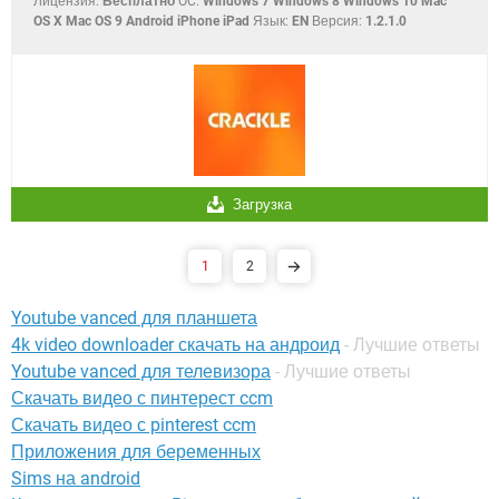
Лицензия:
Бесплатно
OC:
Windows 7 Windows 8 Windows 10 Mac
OS X Mac OS 9 Android iPhone iPad
Язык:
EN
Версия:
1.2.1.0
Загрузка
1
2
Youtube vanced для планшета
4k video downloader скачать на андроид
- Лучшие ответы
Youtube vanced для телевизора
- Лучшие ответы
Скачать видео с пинтерест ccm
Скачать видео с pinterest ccm
Приложения для беременных
Sims на android