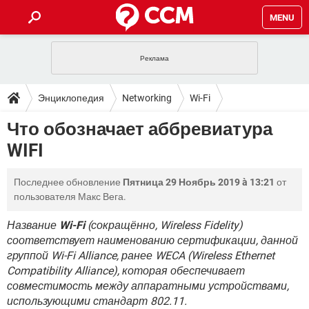
MENU
ГЛАВНАЯ
VPN
WHATSAPP
ПОЛЕЗНЫЕ СОВЕТЫ
Энциклопедия
Networking
Wi-Fi
INSTAGRAM
FACEBOOK
TIKTOK
TELEGRAM
ЗАГРУЗКИ
Что обозначает аббревиатура
ИГРЫ
WINDOWS 10
WHATSAPP
INSTAGRAM
WIFI
ВКОНТАКТЕ
TIKTOK
ВИДЕО
TELEGRAM
ФОРУМ
FACEBOOK
ИГРЫ
GOOGLE
WHATSAPP
YANDEX
INSTAGRAM
Последнее обновление
Пятница 29 Ноябрь 2019 à 13:21
от
WINDOWS 10
TIKTOK
ВКОНТАКТЕ
TELEGRAM
ЭНЦИКЛОПЕДИЯ
FACEBOOK
пользователя Макс Вега.
ИГРЫ
ВИДЕО
WHATSAPP
GOOGLE
INSTAGRAM
WINDOWS 10
TIKTOK
ВКОНТАКТЕ
TELEGRAM
Название
Wi-Fi
(сокращённо, Wireless Fidelity)
YANDEX
FACEBOOK
ИГРЫ
соответствует наименованию сертификации, данной
ВИДЕО
WHATSAPP
GOOGLE
INSTAGRAM
группой Wi-Fi Alliance, ранее WECA (Wireless Ethernet
WINDOWS 10
ВКОНТАКТЕ
YANDEX
FACEBOOK
ИГРЫ
Compatibility Alliance), которая обеспечивает
ВИДЕО
GOOGLE
совместимость между аппаратными устройствами,
WINDOWS 10
ВКОНТАКТЕ
использующими стандарт 802.11.
YANDEX