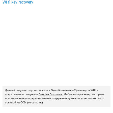
Wi fi key recovery
Данный документ под заголовком « Что обозначает аббревиатура WIFI »
представлен по лицензии
Creative Commons
. Любое копирование, повторное
использование или редактирование содержания должно осуществляться со
ссылкой на
CCM
(
ru.ccm.net
).