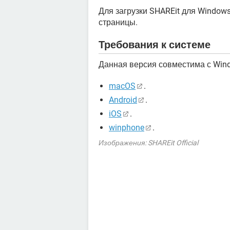
Для загрузки SHAREit для Window
страницы.
Требования к системе
Данная версия совместима с Wind
macOS
.
Android
.
iOS
.
winphone
.
Изображения: SHAREit Official