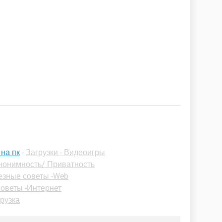
 на пк
-
Загрузки - Видеоигры
Анонимность/ Приватность
езные советы -Web
оветы -Интернет
грузка