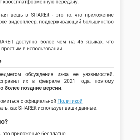
ет кроссплатформенную передачу.
ная вещь в SHAREit - это то, что приложение
также видеоплеер, поддерживающий большинство
AREit доступно более чем на 45 языках, что
 простым в использовании.
?
едметом обсуждения из-за ее уязвимостей.
исправил их в феврале 2021 года, поэтому
ко более поздние версии
.
акомиться с официальной
Политикой
нать, как SHAREit использует ваши данные.
но?
ь это приложение бесплатно.