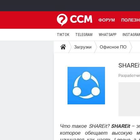
ФОРУМ
ПОЛЕЗН
TIKTOK
TELEGRAM
WHATSAPP
INSTAGRA
Загрузки
Офисное ПО
SHAREi
Разработчи
Что такое SHAREit?
SHAREit
– э
которое обещает высокую м
начинался как часть Lenovo, а