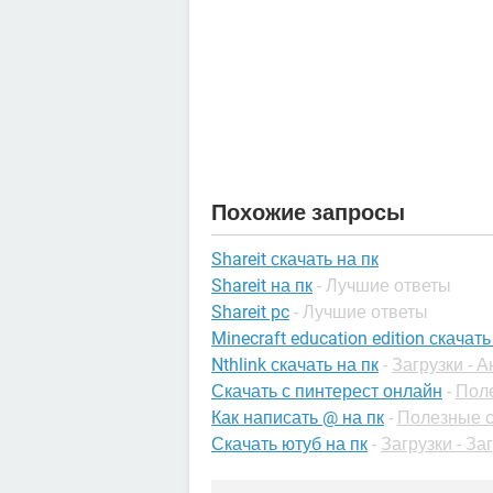
Похожие запросы
Shareit скачать на пк
Shareit на пк
- Лучшие ответы
Shareit pc
- Лучшие ответы
Minecraft education edition скачать
Nthlink скачать на пк
-
Загрузки - 
Скачать с пинтерест онлайн
-
Пол
Как написать @ на пк
-
Полезные с
Скачать ютуб на пк
-
Загрузки - За