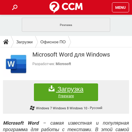
MENU
ГЛАВНАЯ
VPN
WHATSAPP
ПОЛЕЗНЫЕ СОВЕТЫ
Загрузки
Офисное ПО
INSTAGRAM
FACEBOOK
TIKTOK
TELEGRAM
ЗАГРУЗКИ
Microsoft Word для Windows
ИГРЫ
WINDOWS 10
WHATSAPP
INSTAGRAM
ВКОНТАКТЕ
TIKTOK
ВИДЕО
TELEGRAM
Разработчик:
Microsoft
ФОРУМ
FACEBOOK
ИГРЫ
GOOGLE
WHATSAPP
YANDEX
INSTAGRAM
WINDOWS 10
TIKTOK
ВКОНТАКТЕ
TELEGRAM
ЭНЦИКЛОПЕДИЯ
FACEBOOK
ИГРЫ
Загрузка
ВИДЕО
WHATSAPP
GOOGLE
INSTAGRAM
WINDOWS 10
TIKTOK
ВКОНТАКТЕ
TELEGRAM
Freeware
YANDEX
FACEBOOK
ИГРЫ
ВИДЕО
WHATSAPP
GOOGLE
INSTAGRAM
Windows 7 Windows 8 Windows 10
-
Русский
WINDOWS 10
ВКОНТАКТЕ
YANDEX
FACEBOOK
ИГРЫ
ВИДЕО
GOOGLE
Microsoft Word
– самая известная и популярная
WINDOWS 10
ВКОНТАКТЕ
программа для работы с текстами. В этой самой
YANDEX