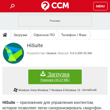
MENU
ГЛАВНАЯ
VPN
WHATSAPP
ПОЛЕЗНЫЕ СОВЕТЫ
Загрузки
Офисное ПО
Телефон / Факс
INSTAGRAM
FACEBOOK
TIKTOK
TELEGRAM
ЗАГРУЗКИ
HiSuite
ИГРЫ
WINDOWS 10
WHATSAPP
INSTAGRAM
ВКОНТАКТЕ
TIKTOK
ВИДЕО
TELEGRAM
Разработчик:
Huawei
Версия:
9.0.3.300 35.5M
ФОРУМ
FACEBOOK
ИГРЫ
GOOGLE
WHATSAPP
YANDEX
INSTAGRAM
WINDOWS 10
TIKTOK
ВКОНТАКТЕ
TELEGRAM
ЭНЦИКЛОПЕДИЯ
FACEBOOK
ИГРЫ
Загрузка
ВИДЕО
WHATSAPP
GOOGLE
INSTAGRAM
WINDOWS 10
TIKTOK
ВКОНТАКТЕ
TELEGRAM
Freeware
(35,37 МБ)
YANDEX
FACEBOOK
ИГРЫ
ВИДЕО
WHATSAPP
GOOGLE
INSTAGRAM
Windows Vista Windows 7 Windows 8 Windows 10
-
Английский
WINDOWS 10
ВКОНТАКТЕ
YANDEX
FACEBOOK
ИГРЫ
ВИДЕО
GOOGLE
HiSuite
– приложение для управления контентом,
WINDOWS 10
ВКОНТАКТЕ
которое позволяет легко синхронизировать смартфон
YANDEX