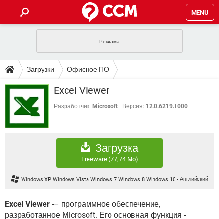
MENU
ГЛАВНАЯ
VPN
WHATSAPP
ПОЛЕЗНЫЕ СОВЕТЫ
Загрузки
Офисное ПО
INSTAGRAM
FACEBOOK
TIKTOK
TELEGRAM
ЗАГРУЗКИ
Excel Viewer
ИГРЫ
WINDOWS 10
WHATSAPP
INSTAGRAM
ВКОНТАКТЕ
TIKTOK
ВИДЕО
TELEGRAM
Разработчик:
Microsoft
Версия:
12.0.6219.1000
ФОРУМ
FACEBOOK
ИГРЫ
GOOGLE
WHATSAPP
YANDEX
INSTAGRAM
WINDOWS 10
TIKTOK
ВКОНТАКТЕ
TELEGRAM
ЭНЦИКЛОПЕДИЯ
FACEBOOK
ИГРЫ
Загрузка
ВИДЕО
WHATSAPP
GOOGLE
INSTAGRAM
WINDOWS 10
TIKTOK
ВКОНТАКТЕ
TELEGRAM
Freeware
(77,74 Mo)
YANDEX
FACEBOOK
ИГРЫ
ВИДЕО
WHATSAPP
GOOGLE
INSTAGRAM
Windows XP Windows Vista Windows 7 Windows 8 Windows 10
-
Английский
WINDOWS 10
ВКОНТАКТЕ
YANDEX
FACEBOOK
ИГРЫ
ВИДЕО
GOOGLE
Excel Viewer
-– программное обеспечение,
WINDOWS 10
ВКОНТАКТЕ
разработанное Microsoft. Его основная функция -
YANDEX