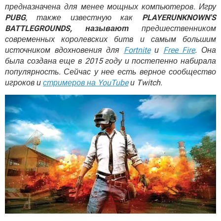
ВИДЕО
GOOGLE
предназначена для менее мощных компьютеров. Игру
PUBG
, также известную как
PLAYERUNKNOWN'S
YANDEX
BATTLEGROUNDS, называют
предшественником
современных королевских битв и самым большим
источником вдохновения для
Fortnite
и
Free Fire
. Она
была создана еще в 2015 году и постепенно набирала
популярность. Сейчас у нее есть верное сообщество
игроков и
стримеров на YouTube
и Twitch.