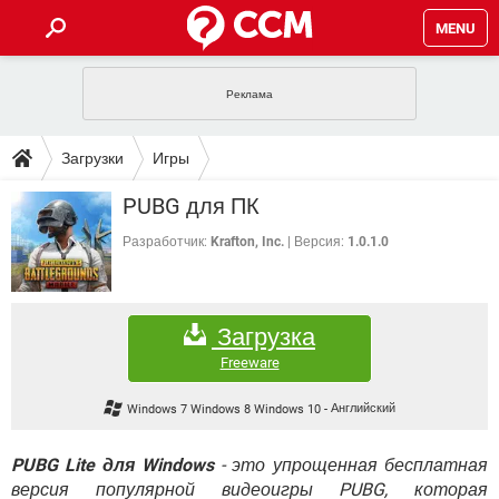
MENU
ГЛАВНАЯ
VPN
WHATSAPP
ПОЛЕЗНЫЕ СОВЕТЫ
Загрузки
Игры
INSTAGRAM
FACEBOOK
TIKTOK
TELEGRAM
ЗАГРУЗКИ
PUBG для ПК
ИГРЫ
WINDOWS 10
WHATSAPP
INSTAGRAM
ВКОНТАКТЕ
TIKTOK
ВИДЕО
TELEGRAM
Разработчик:
Krafton, Inc.
Версия:
1.0.1.0
ФОРУМ
FACEBOOK
ИГРЫ
GOOGLE
WHATSAPP
YANDEX
INSTAGRAM
WINDOWS 10
TIKTOK
ВКОНТАКТЕ
TELEGRAM
ЭНЦИКЛОПЕДИЯ
FACEBOOK
ИГРЫ
Загрузка
ВИДЕО
WHATSAPP
GOOGLE
INSTAGRAM
WINDOWS 10
TIKTOK
ВКОНТАКТЕ
TELEGRAM
Freeware
YANDEX
FACEBOOK
ИГРЫ
ВИДЕО
WHATSAPP
GOOGLE
INSTAGRAM
Windows 7 Windows 8 Windows 10
-
Английский
WINDOWS 10
ВКОНТАКТЕ
YANDEX
FACEBOOK
ИГРЫ
ВИДЕО
GOOGLE
PUBG Lite для Windows
- это упрощенная бесплатная
WINDOWS 10
ВКОНТАКТЕ
версия популярной видеоигры PUBG, которая
YANDEX