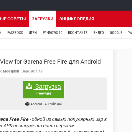
ЫЕ СОВЕТЫ
ЗАГРУЗКИ
ЭНЦИКЛОПЕДИЯ
M
FACEBOOK
ИГРЫ
WINDOWS 10
ВКОНТАКТЕ
ВИДЕО
GOOGLE
Y
View for Garena Free Fire для Android
к:
Modapkdl
Версия:
1.47
Загрузка
Freeware
Android
-
Английский
ena Free Fire
- одной из самых популярных игр в
от APK-инструмент дает игрокам