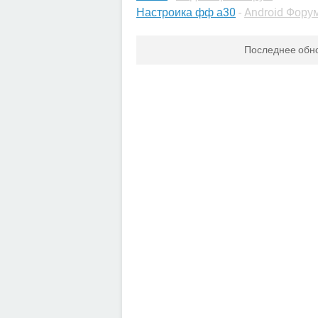
Настроика фф а30
-
Android Фору
Последнее обн