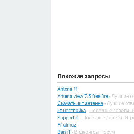
Похожие запросы
Antena ff
Antena view 7.5 free fire
- Лучшие о
Скачать чит антенна
- Лучшие отв
Ff настройка
-
Полезные советы -
Support ff
-
Полезные советы -Игр
Ff almaz
-
Ban ff
-
Видеоигры Форум