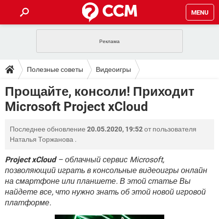
MENU
ГЛАВНАЯ
VPN
WHATSAPP
ПОЛЕЗНЫЕ СОВЕТЫ
Полезные советы
Видеоигры
INSTAGRAM
FACEBOOK
TIKTOK
TELEGRAM
ЗАГРУЗКИ
Прощайте, консоли! Приходит
ИГРЫ
WINDOWS 10
WHATSAPP
INSTAGRAM
Microsoft Project xCloud
ВКОНТАКТЕ
TIKTOK
ВИДЕО
TELEGRAM
ФОРУМ
FACEBOOK
ИГРЫ
GOOGLE
WHATSAPP
YANDEX
INSTAGRAM
Последнее обновление
20.05.2020, 19:52
от пользователя
WINDOWS 10
TIKTOK
ВКОНТАКТЕ
TELEGRAM
ЭНЦИКЛОПЕДИЯ
FACEBOOK
Наталья Торжанова
.
ИГРЫ
ВИДЕО
WHATSAPP
GOOGLE
INSTAGRAM
WINDOWS 10
TIKTOK
ВКОНТАКТЕ
TELEGRAM
Project xCloud
– облачный сервис Microsoft,
YANDEX
FACEBOOK
ИГРЫ
позволяющий играть в консольные видеоигры онлайн
ВИДЕО
WHATSAPP
GOOGLE
INSTAGRAM
на смартфоне или планшете. В этой статье Вы
WINDOWS 10
ВКОНТАКТЕ
YANDEX
FACEBOOK
ИГРЫ
найдете все, что нужно знать об этой новой игровой
ВИДЕО
GOOGLE
платформе.
WINDOWS 10
ВКОНТАКТЕ
YANDEX