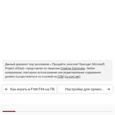
Данный документ под заголовком « Прощайте, консоли! Приходит Microsoft
Project xCloud » представлен по лицензии
Creative Commons
. Любое
копирование, повторное использование или редактирование содержания
должно осуществляться со ссылкой на
CCM
(
ru.ccm.net
).
Как играть в Free Fire на ПК
Настройки для прямого
выстрела в голову в Free
Fire