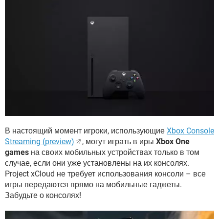
В настоящий момент игроки, использующие
Xbox Console
Streaming (preview)
, могут играть в иры
Xbox One
games
на своих мобильных устройствах только в том
случае, если они уже установлены на их консолях.
Project xCloud не требует использования консоли – все
игры передаются прямо на мобильные гаджеты.
Забудьте о консолях!