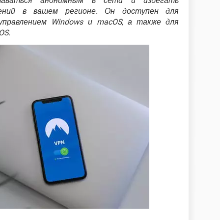
таваться анонимным в сети и избегать
ений в вашем регионе. Он доступен для
управлением Windows и macOS, а также для
OS.