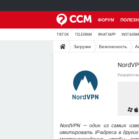
ФОРУМ
ПОЛЕЗН
TIKTOK
TELEGRAM
WHATSAPP
INSTAGRA
Загрузки
Безопасность
А
NordV
Разработчи
NordVPN — один из самых изв
имитировать IP-адреса в други