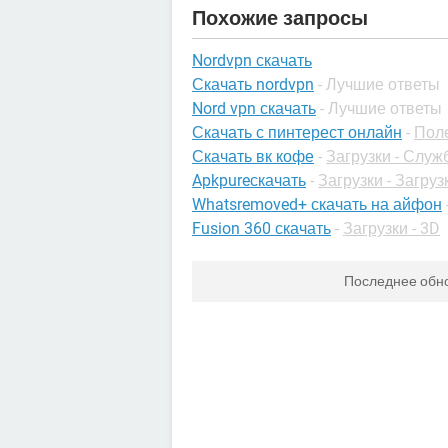
Похожие запросы
Nordvpn скачать
Скачать nordvpn
- Лучшие ответы
Nord vpn скачать
- Лучшие ответы
Скачать с пинтерест онлайн
-
Пол
Скачать вк кофе
-
Загрузки - Слу
Apkpureскачать
-
Загрузки - Загруз
Whatsremoved+ скачать на айфон
Fusion 360 скачать
-
Загрузки - 3D
Последнее обн