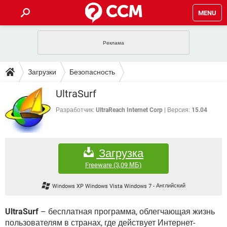
MENU
ГЛАВНАЯ
VPN
WHATSAPP
ПОЛЕЗНЫЕ СОВЕТЫ
Загрузки
Безопасность
INSTAGRAM
FACEBOOK
TIKTOK
TELEGRAM
ЗАГРУЗКИ
UltraSurf
Анонимность/ Приватность
ИГРЫ
WINDOWS 10
WHATSAPP
INSTAGRAM
ВКОНТАКТЕ
TIKTOK
ВИДЕО
TELEGRAM
Разработчик:
UltraReach Internet Corp
Версия:
15.04
ФОРУМ
FACEBOOK
ИГРЫ
GOOGLE
WHATSAPP
YANDEX
INSTAGRAM
WINDOWS 10
TIKTOK
ВКОНТАКТЕ
TELEGRAM
ЭНЦИКЛОПЕДИЯ
FACEBOOK
ИГРЫ
Загрузка
ВИДЕО
WHATSAPP
GOOGLE
INSTAGRAM
WINDOWS 10
TIKTOK
ВКОНТАКТЕ
TELEGRAM
Freeware
(3,09 МБ)
YANDEX
FACEBOOK
ИГРЫ
ВИДЕО
WHATSAPP
GOOGLE
INSTAGRAM
Windows XP Windows Vista Windows 7
-
Английский
WINDOWS 10
ВКОНТАКТЕ
YANDEX
FACEBOOK
ИГРЫ
ВИДЕО
GOOGLE
UltraSurf
– бесплатная программа, облегчающая жизнь
WINDOWS 10
ВКОНТАКТЕ
пользователям в странах, где действует Интернет-
YANDEX