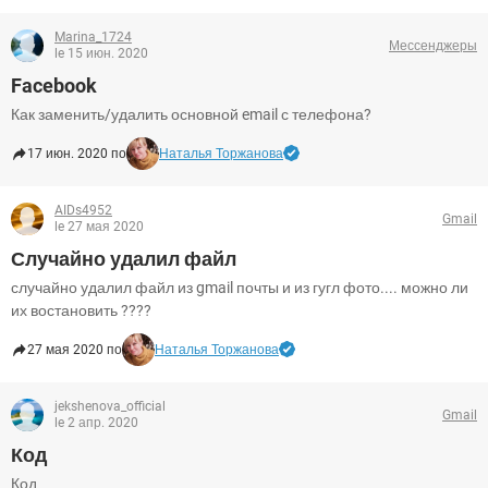
Marina_1724
Мессенджеры
le 15 июн. 2020
Facebook
Как заменить/удалить основной email с телефона?
17 июн. 2020 по
Наталья Торжанова
AIDs4952
Gmail
le 27 мая 2020
Случайно удалил файл
случайно удалил файл из gmail почты и из гугл фото.... можно ли
их востановить ????
27 мая 2020 по
Наталья Торжанова
jekshenova_official
Gmail
le 2 апр. 2020
Код
Код