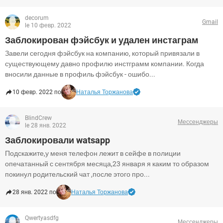
decorum
Gmail
le 10 февр. 2022
Заблокирован фэйсбук и удален инстаграм
Завели сегодня фэйсбук на компанию, который привязали в
существующему давно профилю инстграмм компании. Когда
вносили данные в профиль фэйсбук - ошибо...
10 февр. 2022 по
Наталья Торжанова
BlindCrew
Мессенджеры
le 28 янв. 2022
Заблокировали watsapp
Подскажите,у меня телефон лежит в сейфе в полиции
опечатанный с сентября месяца,23 января я каким то образом
покинул родительский чат ,после этого про...
28 янв. 2022 по
Наталья Торжанова
Qwertyasdfg
Мессенджеры