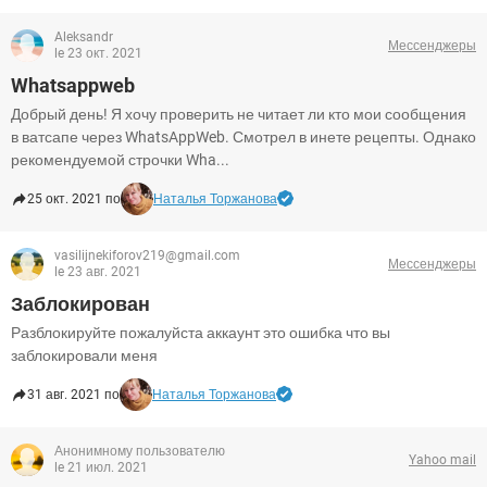
Aleksandr
Мессенджеры
le 23 окт. 2021
Whatsappweb
Добрый день! Я хочу проверить не читает ли кто мои сообщения
в ватсапе через WhatsAppWeb. Смотрел в инете рецепты. Однако
рекомендуемой строчки Wha...
25 окт. 2021 по
Наталья Торжанова
vasilijnekiforov219@gmail.com
Мессенджеры
le 23 авг. 2021
Заблокирован
Разблокируйте пожалуйста аккаунт это ошибка что вы
заблокировали меня
31 авг. 2021 по
Наталья Торжанова
Анонимному пользователю
Yahoo mail
le 21 июл. 2021