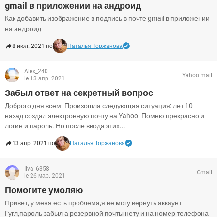
gmail в приложении на андроид
Как добавить изображение в подпись в почте gmail в приложении
на андроид
8 июл. 2021 по
Наталья Торжанова
Alex_240
Yahoo mail
le 13 апр. 2021
Забыл ответ на секретный вопрос
Доброго дня всем! Произошла следующая ситуация: лет 10
назад создал электронную почту на Yahoo. Помню прекрасно и
логин и пароль. Но после ввода этих...
13 апр. 2021 по
Наталья Торжанова
Ilya_6358
Gmail
le 26 мар. 2021
Помогите умоляю
Привет, у меня есть проблема,я не могу вернуть аккаунт
Гугл,пароль забыл а резервной почты нету и на номер телефона