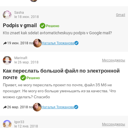
Sasha
Gmail
le 18 июн. 2018
Podpis v gmail
Решено
Kto znaet kak sdelat avtomaticheskuyu podpis v Google mail?
19 июн. 2018 по
Наталья Торжанова
MarinaR
Мессенджеры
le 26 мар. 2018
Как переслать большой файл по электронной
почте
Решено
Привет, не могу переслать проект по почте, файл 35 Мб не
проходит. Не могу его больше уменьшить из-за качества. Что
можно сделать? Спасибо
26 мар. 2018 по
Наталья Торжанова
Igor33
Мессенджеры
le 12 янв. 2018