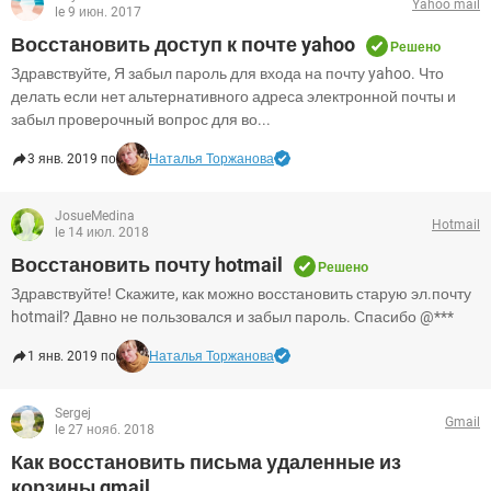
Yahoo mail
le 9 июн. 2017
Восстановить доступ к почте yahoo
Решено
Здравствуйте, Я забыл пароль для входа на почту yahoo. Что
делать если нет альтернативного адреса электронной почты и
забыл проверочный вопрос для во...
3 янв. 2019 по
Наталья Торжанова
JosueMedina
Hotmail
le 14 июл. 2018
Восстановить почту hotmail
Решено
Здравствуйте! Скажите, как можно восстановить старую эл.почту
hotmail? Давно не пользовался и забыл пароль. Спасибо @***
1 янв. 2019 по
Наталья Торжанова
Sergej
Gmail
le 27 нояб. 2018
Как восстановить письма удаленные из
корзины gmail