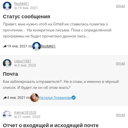
RooM401
Gmail
le 19 янв. 2021
Статус сообщения
Привет, мне нужно чтоб на Gmail не ставилась пометка о
прочтении... На конкретные письма. Пока с определённой
программы не будет прочитано данное пись...
19 янв. 2021 по
RooM401
Lybov1987
Gmail
le 3 янв. 2020
Почта
Как заблокроаать отправителя?. Не в спам, а именно в чёрный
список. И будет ли он об этом знать?
4 янв. 2021 по
Наталья Торжанова
Kemal181020
Gmail
le 21 нояб. 2020
Отчет о входящей и исходящей почте