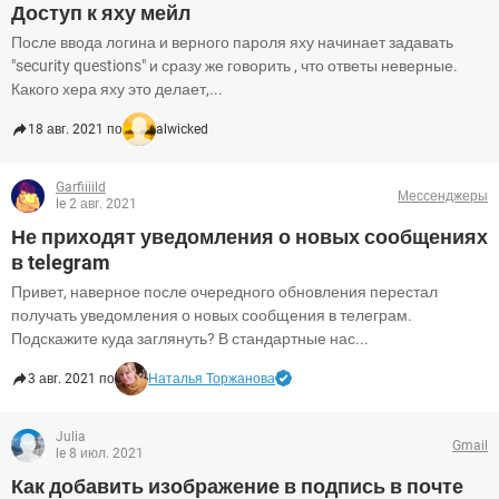
Доступ к яху мейл
После ввода логина и верного пароля яху начинает задавать
"security questions" и сразу же говорить , что ответы неверные.
Какого хера яху это делает,...
18 авг. 2021 по
alwicked
Garfiiiild
Мессенджеры
le 2 авг. 2021
Не приходят уведомления о новых сообщениях
в telegram
Привет, наверное после очередного обновления перестал
получать уведомления о новых сообщения в телеграм.
Подскажите куда заглянуть? В стандартные нас...
3 авг. 2021 по
Наталья Торжанова
Julia
Gmail
le 8 июл. 2021
Как добавить изображение в подпись в почте