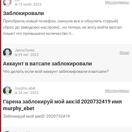
Elli
ВИДЕО
GOOGLE
Мессенджеры
le 12 нояб. 2023
YANDEX
Заблокировали
Приобрела новый телефон, скинула все и обнулить старый(
сброс до заводских настроек) , но теперь не могу войти ватсап
пишет что превышено количество п...
JennaTorres
Gmail
le 29 окт. 2023
Аккаунт в ватсапе заблокировали
Что делать если мой аккаунт заблокировали в ватсапе?
murphy_ebet
Мессенджеры
le 24 окт. 2023
Гарена заблокируй мой акк:id 2020732419 имя
murphy_ebet
Заблокируй мой аккID: 2020732419