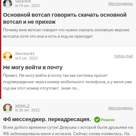
Sayara08
Мессенджеры
le 10 окт. 2023
Основной вотсап говорить скачать основной
вотсап и не прихож
Почему мне вотсап говорит что нужно скачать основную версию
вотсапа хотя это она и есть и код не приходит
Stanislav82
Yahoo mail
le 6 окт. 2023
Не могу войти в почту
Привет, Не могу войти в почту так как система просит
подтверждение через номер мобильного телефона, а у меня уже
год как этот номер отсутсвет. знаю ло...
sergey_2
Мессенджеры
le 26 окт. 2022
Фб мессенджер. переадресация.
Решено
Всем добого времени суток! Девушка с которой были друзьями на
ФБ заблокировала меня и исчезла. Сейчас снова появилась. На