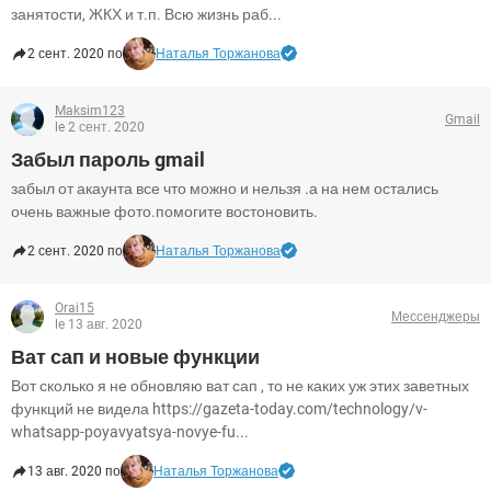
занятости, ЖКХ и т.п. Всю жизнь раб...
2 сент. 2020 по
Наталья Торжанова
Maksim123
Gmail
le 2 сент. 2020
Забыл пароль gmail
забыл от акаунта все что можно и нельзя .а на нем остались
очень важные фото.помогите востоновить.
2 сент. 2020 по
Наталья Торжанова
Orai15
Мессенджеры
le 13 авг. 2020
Ват сап и новые функции
Вот сколько я не обновляю ват сап , то не каких уж этих заветных
функций не видела https://gazeta-today.com/technology/v-
whatsapp-poyavyatsya-novye-fu...
13 авг. 2020 по
Наталья Торжанова