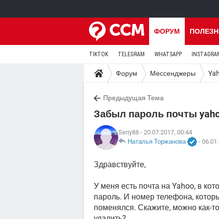
ФОРУМ
ПОЛЕЗН
TIKTOK
TELEGRAM
WHATSAPP
INSTAGRA
Форум
Мессенджеры
Yah
Предыдущая Тема
Забыл пароль почты yah
Seriy88
- 20.07.2017, 00:44
Наталья Торжанова
-
06.01.
Здравствуйте,
У меня есть почта на Yahoo, в кот
пароль. И номер телефона, которы
поменялся. Скажите, можно как-то
удалить?