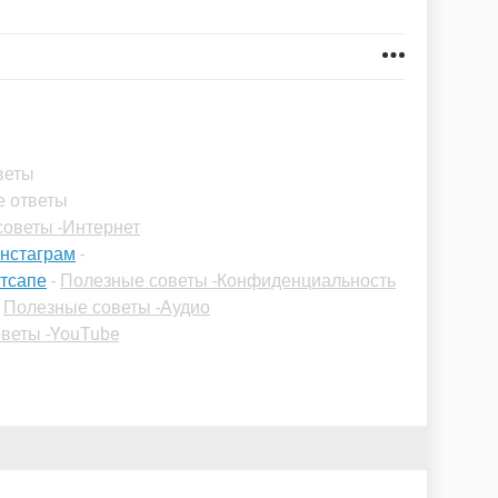
веты
е ответы
оветы -Интернет
инстаграм
-
атсапе
-
Полезные советы -Конфиденциальность
-
Полезные советы -Аудио
веты -YouTube