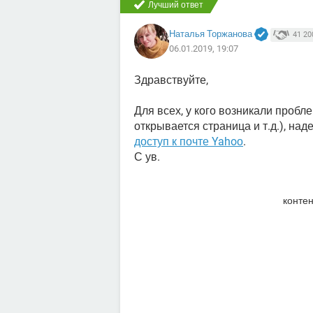
Лучший ответ
Наталья Торжанова
41 20
06.01.2019, 19:07
Здравствуйте,
Для всех, у кого возникали пробл
открывается страница и т.д.), над
доступ к почте Yahoо
.
С ув.
контен