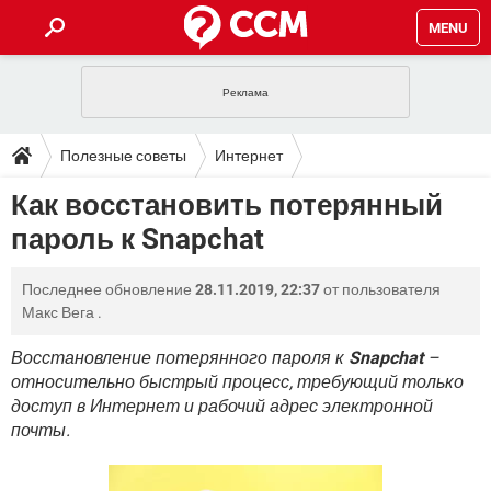
MENU
ГЛАВНАЯ
VPN
WHATSAPP
ПОЛЕЗНЫЕ СОВЕТЫ
Полезные советы
Интернет
INSTAGRAM
FACEBOOK
TIKTOK
TELEGRAM
ЗАГРУЗКИ
Как восстановить потерянный
ИГРЫ
WINDOWS 10
WHATSAPP
INSTAGRAM
пароль к Snapchat
ВКОНТАКТЕ
TIKTOK
ВИДЕО
TELEGRAM
ФОРУМ
FACEBOOK
ИГРЫ
GOOGLE
WHATSAPP
YANDEX
INSTAGRAM
Последнее обновление
28.11.2019, 22:37
от пользователя
WINDOWS 10
TIKTOK
ВКОНТАКТЕ
TELEGRAM
ЭНЦИКЛОПЕДИЯ
FACEBOOK
Макс Вега
.
ИГРЫ
ВИДЕО
WHATSAPP
GOOGLE
INSTAGRAM
WINDOWS 10
TIKTOK
ВКОНТАКТЕ
TELEGRAM
Восстановление потерянного пароля к
Snapchat
–
YANDEX
FACEBOOK
ИГРЫ
относительно быстрый процесс, требующий только
ВИДЕО
WHATSAPP
GOOGLE
INSTAGRAM
доступ в Интернет и рабочий адрес электронной
WINDOWS 10
ВКОНТАКТЕ
YANDEX
FACEBOOK
ИГРЫ
почты.
ВИДЕО
GOOGLE
WINDOWS 10
ВКОНТАКТЕ
YANDEX