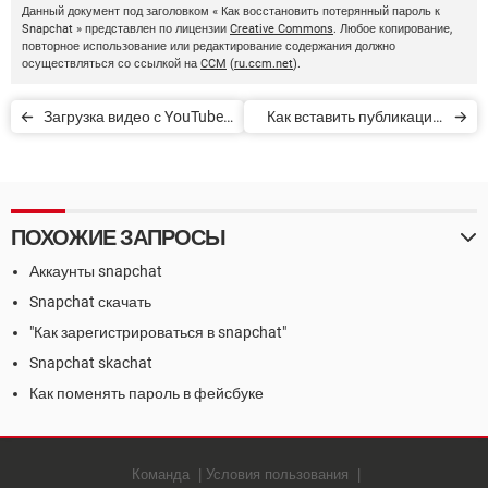
Данный документ под заголовком « Как восстановить потерянный пароль к
Snapchat » представлен по лицензии
Creative Commons
. Любое копирование,
повторное использование или редактирование содержания должно
осуществляться со ссылкой на
CCM
(
ru.ccm.net
).
Загрузка видео с YouTube
Как вставить публикацию
при помощи KeepVid
из Instagram
ПОХОЖИЕ ЗАПРОСЫ
Аккаунты snapchat
Snapchat скачать
"Как зарегистрироваться в snapchat"
Snapchat skachat
Как поменять пароль в фейсбуке
Команда
Условия пользования