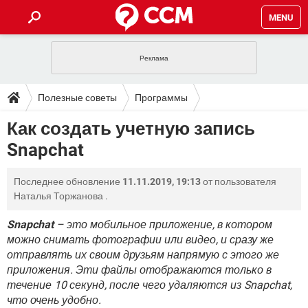
MENU
ГЛАВНАЯ
VPN
WHATSAPP
ПОЛЕЗНЫЕ СОВЕТЫ
Полезные советы
Программы
INSTAGRAM
FACEBOOK
TIKTOK
TELEGRAM
ЗАГРУЗКИ
Как создать учетную запись
Служба мгновенных сообщений
ИГРЫ
WINDOWS 10
WHATSAPP
INSTAGRAM
Snapchat
ВКОНТАКТЕ
TIKTOK
ВИДЕО
TELEGRAM
ФОРУМ
FACEBOOK
ИГРЫ
GOOGLE
WHATSAPP
YANDEX
INSTAGRAM
Последнее обновление
11.11.2019, 19:13
от пользователя
WINDOWS 10
TIKTOK
ВКОНТАКТЕ
TELEGRAM
ЭНЦИКЛОПЕДИЯ
FACEBOOK
Наталья Торжанова
.
ИГРЫ
ВИДЕО
WHATSAPP
GOOGLE
INSTAGRAM
WINDOWS 10
TIKTOK
ВКОНТАКТЕ
TELEGRAM
Snapchat
– это мобильное приложение, в котором
YANDEX
FACEBOOK
ИГРЫ
можно снимать фотографии или видео, и сразу же
ВИДЕО
WHATSAPP
GOOGLE
INSTAGRAM
отправлять их своим друзьям напрямую с этого же
WINDOWS 10
ВКОНТАКТЕ
YANDEX
FACEBOOK
ИГРЫ
приложения. Эти файлы отображаются только в
ВИДЕО
GOOGLE
течение 10 секунд, после чего удаляются из Snapchat,
WINDOWS 10
ВКОНТАКТЕ
что очень удобно.
YANDEX