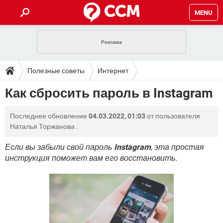
MENU
ГЛАВНАЯ
VPN
WHATSAPP
ПОЛЕЗНЫЕ СОВЕТЫ
Полезные советы
Интернет
INSTAGRAM
FACEBOOK
TIKTOK
TELEGRAM
ЗАГРУЗКИ
Как сбросить пароль в Instagram
ИГРЫ
WINDOWS 10
WHATSAPP
INSTAGRAM
ВКОНТАКТЕ
TIKTOK
ВИДЕО
TELEGRAM
ФОРУМ
Последнее обновление
04.03.2022, 01:03
от пользователя
FACEBOOK
ИГРЫ
GOOGLE
WHATSAPP
YANDEX
INSTAGRAM
Наталья Торжанова
.
WINDOWS 10
TIKTOK
ВКОНТАКТЕ
TELEGRAM
ЭНЦИКЛОПЕДИЯ
FACEBOOK
ИГРЫ
Если вы забыли свой пароль
Instagram
, эта простая
ВИДЕО
WHATSAPP
GOOGLE
INSTAGRAM
инструкция поможет вам его восстановить.
WINDOWS 10
TIKTOK
ВКОНТАКТЕ
TELEGRAM
YANDEX
FACEBOOK
ИГРЫ
ВИДЕО
WHATSAPP
GOOGLE
INSTAGRAM
WINDOWS 10
ВКОНТАКТЕ
YANDEX
FACEBOOK
ИГРЫ
ВИДЕО
GOOGLE
WINDOWS 10
ВКОНТАКТЕ
YANDEX