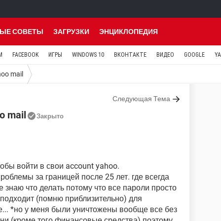
ЫЕ СОВЕТЫ
ЗАГРУЗКИ
ЭНЦИКЛОПЕДИЯ
M
FACEBOOK
ИГРЫ
WINDOWS 10
ВКОНТАКТЕ
ВИДЕО
GOOGLE
Y
oo mail
Следующая Тема
o mail
Закрыто
бы войти в свои account yahoo.
проблемы за границей после 25 лет. где всегда
е знаю что делать потому что все пароли просто
е подходит (помню приблизительно) для
... *но у меня были уничтожены вообще все без
ни (кроме того финансовые средства) поэтому