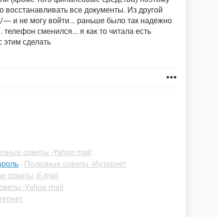
о восстанавливать все документы. Из другой
/---- и не могу войти... раньше было так надежно
. телефон сменился... я как то читала есть
с этим сделать
езные советы -Yahoo mail
ароль
-
Полезные советы -Интернет
е советы -E-mail
оветы -Yahoo mail
тернет