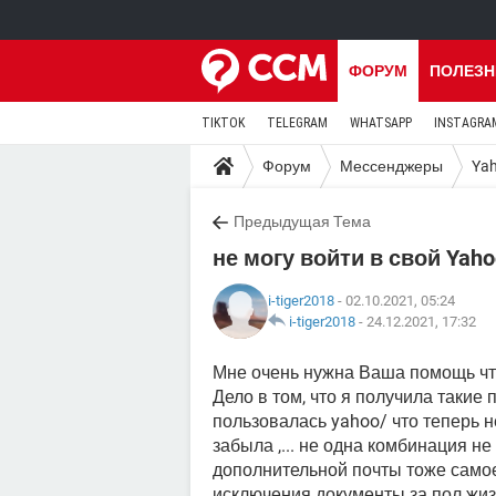
ФОРУМ
ПОЛЕЗН
TIKTOK
TELEGRAM
WHATSAPP
INSTAGRA
Форум
Мессенджеры
Yah
Предыдущая Тема
не могу войти в свой Yaho
i-tiger2018
- 02.10.2021, 05:24
i-tiger2018
-
24.12.2021, 17:32
Мне очень нужна Ваша помощь что
Дело в том, что я получила такие 
пользовалась yahoo/ что теперь н
забыла ,... не одна комбинация н
дополнительной почты тоже самое
исключения документы за пол жиз