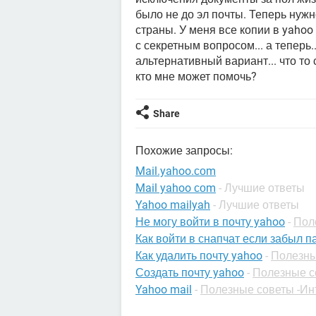
было не до эл почты. Теперь нужн
страны. У меня все копии в yahoo 
с секретным вопросом... а теперь..
альтернативный вариант... что то 
кто мне может помочь?
Share
Похожие запросы:
Mail.yahoo.соm
Mail yahoo соm
- Лучшие ответы
Yahoo mailyah
- Лучшие ответы
Не могу войти в почту yahoo
-
Пол
Как войти в снапчат если забыл п
Как удалить почту yahoo
-
Полезны
Создать почту yahoo
-
Полезные с
Yahoo mail
-
Полезные советы -Ин