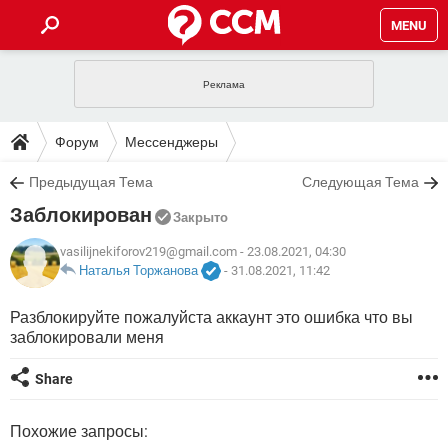
MENU
ГЛАВНАЯ
VPN
WHATSAPP
ПОЛЕЗНЫЕ СОВЕТЫ
Форум
Мессенджеры
INSTAGRAM
FACEBOOK
TIKTOK
TELEGRAM
ЗАГРУЗКИ
Предыдущая Тема
Следующая Тема
ИГРЫ
WINDOWS 10
WHATSAPP
INSTAGRAM
Заблокирован
ВКОНТАКТЕ
TIKTOK
ВИДЕО
TELEGRAM
Закрыто
ФОРУМ
FACEBOOK
ИГРЫ
GOOGLE
WHATSAPP
YANDEX
INSTAGRAM
vasilijnekiforov219@gmail.com
- 23.08.2021, 04:30
WINDOWS 10
TIKTOK
ВКОНТАКТЕ
TELEGRAM
Наталья Торжанова
-
31.08.2021, 11:42
ЭНЦИКЛОПЕДИЯ
FACEBOOK
ИГРЫ
ВИДЕО
WHATSAPP
GOOGLE
INSTAGRAM
Разблокируйте пожалуйста аккаунт это ошибка что вы
WINDOWS 10
TIKTOK
ВКОНТАКТЕ
TELEGRAM
заблокировали меня
YANDEX
FACEBOOK
ИГРЫ
ВИДЕО
WHATSAPP
GOOGLE
INSTAGRAM
WINDOWS 10
ВКОНТАКТЕ
Share
YANDEX
FACEBOOK
ИГРЫ
ВИДЕО
GOOGLE
WINDOWS 10
ВКОНТАКТЕ
Похожие запросы:
YANDEX