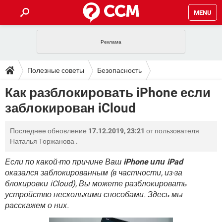
MENU
ГЛАВНАЯ
VPN
WHATSAPP
ПОЛЕЗНЫЕ СОВЕТЫ
Полезные советы
Безопасность
INSTAGRAM
FACEBOOK
TIKTOK
TELEGRAM
ЗАГРУЗКИ
Как разблокировать iPhone если
ИГРЫ
WINDOWS 10
WHATSAPP
INSTAGRAM
заблокирован iCloud
ВКОНТАКТЕ
TIKTOK
ВИДЕО
TELEGRAM
ФОРУМ
FACEBOOK
ИГРЫ
GOOGLE
WHATSAPP
YANDEX
INSTAGRAM
Последнее обновление
17.12.2019, 23:21
от пользователя
WINDOWS 10
TIKTOK
ВКОНТАКТЕ
TELEGRAM
ЭНЦИКЛОПЕДИЯ
FACEBOOK
Наталья Торжанова
.
ИГРЫ
ВИДЕО
WHATSAPP
GOOGLE
INSTAGRAM
WINDOWS 10
TIKTOK
ВКОНТАКТЕ
TELEGRAM
Если по какой-то причине Ваш
iPhone или iPad
YANDEX
FACEBOOK
ИГРЫ
оказался заблокированным (в частности, из-за
ВИДЕО
WHATSAPP
GOOGLE
INSTAGRAM
блокировки iCloud), Вы можете разблокировать
WINDOWS 10
ВКОНТАКТЕ
YANDEX
FACEBOOK
ИГРЫ
устройство несколькими способами. Здесь мы
ВИДЕО
GOOGLE
расскажем о них.
WINDOWS 10
ВКОНТАКТЕ
YANDEX