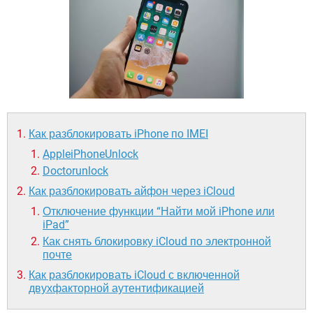
ВИДЕО
GOOGLE
YANDEX
Как разблокировать iPhone по IMEI
AppleiPhoneUnlock
Doctorunlock
Как разблокировать айфон через iCloud
Отключение функции “Найти мой iPhone или
iPad”
Как снять блокировку iCloud по электронной
почте
Как разблокировать iCloud с включенной
двухфакторной аутентификацией