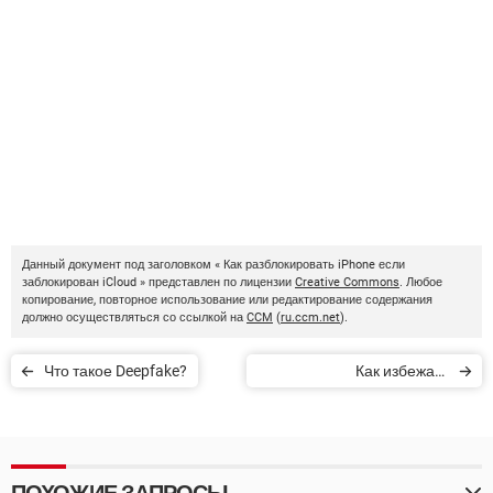
Данный документ под заголовком « Как разблокировать iPhone если
заблокирован iCloud » представлен по лицензии
Creative Commons
. Любое
копирование, повторное использование или редактирование содержания
должно осуществляться со ссылкой на
CCM
(
ru.ccm.net
).
Что такое Deepfake?
Как избежать
мошенничества с
криптовалютами
ПОХОЖИЕ ЗАПРОСЫ