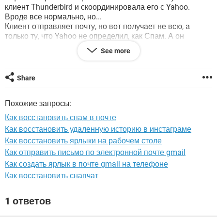
ВИДЕО
GOOGLE
клиент Thunderbird и скоординировала его с Yahoo.
Вроде все нормально, но...
YANDEX
Клиент отправляет почту, но вот получает не всю, а
только ту, что Yahoo не определил, как Спам. А он
поначалу отправляет в Спам почти все. Т.е., чтобы
See more
получить клиентом всю почту, я должна сначала в
браузере просмотреть папку Спам и восстановить из нее
нужные письма в папку Входящие, иначе клиент их из
Share
Спама не забирает.
Согласитесь, это не очень здорово. Как быть? Нельзя ли
Похожие запросы:
как-то обнулить все фильтры Спама, чтобы я сама потом
их добавляла по мере надобности.
Как восстановить спам в почте
Спасибо,
Как восстановить удаленную историю в инстаграме
Василиса.
Как восстановить ярлыки на рабочем столе
Как отправить письмо по электронной почте gmail
Как создать ярлык в почте gmail на телефоне
Как восстановить снапчат
Конфигурация системы:
Windows / Chrome 84.0.4147.135
1 ответов