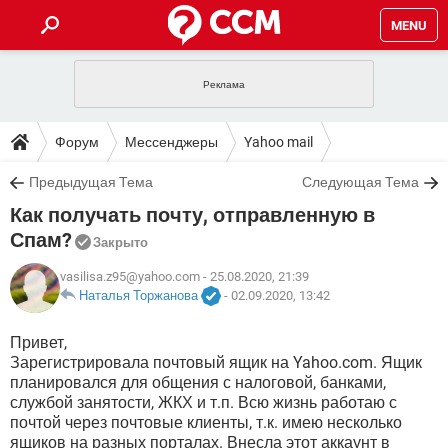
MENU
ГЛАВНАЯ
VPN
WHATSAPP
ПОЛЕЗНЫЕ СОВЕТЫ
Форум
Мессенджеры
Yahoo mail
INSTAGRAM
FACEBOOK
TIKTOK
TELEGRAM
ЗАГРУЗКИ
Предыдущая Тема
Следующая Тема
ИГРЫ
WINDOWS 10
WHATSAPP
INSTAGRAM
Как получать почту, отправленную в
ВКОНТАКТЕ
TIKTOK
ВИДЕО
TELEGRAM
ФОРУМ
FACEBOOK
ИГРЫ
Спам?
Закрыто
GOOGLE
WHATSAPP
YANDEX
INSTAGRAM
WINDOWS 10
TIKTOK
ВКОНТАКТЕ
TELEGRAM
vasilisa.z95@yahoo.com
- 25.08.2020, 21:39
ЭНЦИКЛОПЕДИЯ
FACEBOOK
ИГРЫ
Наталья Торжанова
-
02.09.2020, 13:42
ВИДЕО
WHATSAPP
GOOGLE
INSTAGRAM
WINDOWS 10
TIKTOK
ВКОНТАКТЕ
TELEGRAM
YANDEX
FACEBOOK
ИГРЫ
Привет,
ВИДЕО
WHATSAPP
GOOGLE
INSTAGRAM
Зарегистрировала почтовый ящик на Yahoo.com. Ящик
WINDOWS 10
ВКОНТАКТЕ
планировался для общения с налоговой, банками,
YANDEX
FACEBOOK
ИГРЫ
службой занятости, ЖКХ и т.п. Всю жизнь работаю с
ВИДЕО
GOOGLE
почтой через почтовые клиенты, т.к. имею несколько
WINDOWS 10
ВКОНТАКТЕ
YANDEX
ящиков на разных порталах. Внесла этот аккаунт в