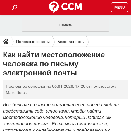
MENU
ГЛАВНАЯ
VPN
WHATSAPP
ПОЛЕЗНЫЕ СОВЕТЫ
Полезные советы
Безопасность
INSTAGRAM
FACEBOOK
TIKTOK
TELEGRAM
ЗАГРУЗКИ
Как найти местоположение
ИГРЫ
WINDOWS 10
WHATSAPP
INSTAGRAM
человека по письму
ВКОНТАКТЕ
TIKTOK
ВИДЕО
TELEGRAM
ФОРУМ
FACEBOOK
ИГРЫ
электронной почты
GOOGLE
WHATSAPP
YANDEX
INSTAGRAM
WINDOWS 10
TIKTOK
ВКОНТАКТЕ
TELEGRAM
ЭНЦИКЛОПЕДИЯ
FACEBOOK
ИГРЫ
Последнее обновление
06.01.2020, 17:20
от пользователя
ВИДЕО
WHATSAPP
GOOGLE
INSTAGRAM
Макс Вега
.
WINDOWS 10
TIKTOK
ВКОНТАКТЕ
TELEGRAM
YANDEX
FACEBOOK
ИГРЫ
ВИДЕО
WHATSAPP
GOOGLE
INSTAGRAM
Все больше и больше пользователей иногда любят
WINDOWS 10
ВКОНТАКТЕ
представить себя шпионами, чтобы найти
YANDEX
FACEBOOK
ИГРЫ
местоположение человека, который написал им
ВИДЕО
GOOGLE
WINDOWS 10
ВКОНТАКТЕ
электронное письмо. Есть много мошенников,
YANDEX
использующих онлайн-сервисы и предлагающих