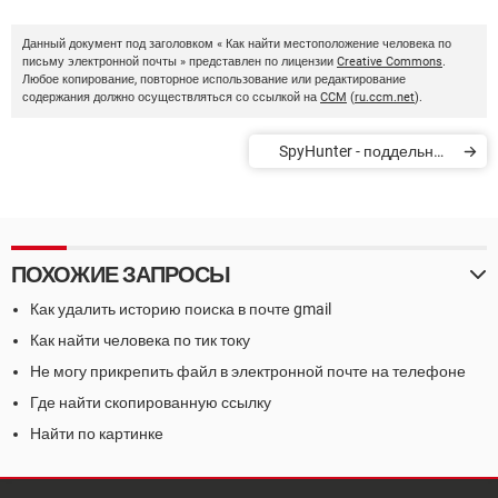
Данный документ под заголовком « Как найти местоположение человека по
письму электронной почты » представлен по лицензии
Creative Commons
.
Любое копирование, повторное использование или редактирование
содержания должно осуществляться со ссылкой на
CCM
(
ru.ccm.net
).
SpyHunter - поддельный
антивирус
ПОХОЖИЕ ЗАПРОСЫ
Как удалить историю поиска в почте gmail
Как найти человека по тик току
Не могу прикрепить файл в электронной почте на телефоне
Где найти скопированную ссылку
Найти по картинке