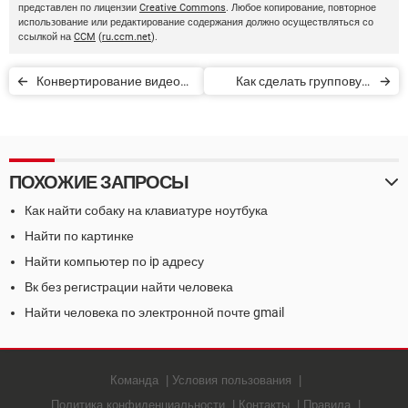
представлен по лицензии
Creative Commons
. Любое копирование, повторное
использование или редактирование содержания должно осуществляться со
ссылкой на
CCM
(
ru.ccm.net
).
Конвертирование видео
Как сделать групповую
на YouTube в формат MP3
сессию в Spotify
ПОХОЖИЕ ЗАПРОСЫ
Как найти собаку на клавиатуре ноутбука
Найти по картинке
Найти компьютер по ip адресу
Вк без регистрации найти человека
Найти человека по электронной почте gmail
Команда
Условия пользования
Политика конфиденциальности
Контакты
Правила