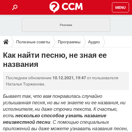
MENU
ГЛАВНАЯ
VPN
WHATSAPP
ПОЛЕЗНЫЕ СОВЕТЫ
Полезные советы
Программы
Аудио
INSTAGRAM
FACEBOOK
TIKTOK
TELEGRAM
ЗАГРУЗКИ
Как найти песню, не зная ее
ИГРЫ
WINDOWS 10
WHATSAPP
INSTAGRAM
названия
ВКОНТАКТЕ
TIKTOK
ВИДЕО
TELEGRAM
ФОРУМ
FACEBOOK
ИГРЫ
GOOGLE
WHATSAPP
YANDEX
INSTAGRAM
Последнее обновление
10.12.2021, 19:47
от пользователя
WINDOWS 10
TIKTOK
ВКОНТАКТЕ
TELEGRAM
ЭНЦИКЛОПЕДИЯ
FACEBOOK
Наталья Торжанова
.
ИГРЫ
ВИДЕО
WHATSAPP
GOOGLE
INSTAGRAM
WINDOWS 10
TIKTOK
ВКОНТАКТЕ
TELEGRAM
Бывает так, что вам понравилась случайно
YANDEX
FACEBOOK
ИГРЫ
услышанная песня, но вы не знаете ни ее названия, ни
ВИДЕО
WHATSAPP
GOOGLE
INSTAGRAM
исполнителя, ни даже строчки текста. К счастью,
WINDOWS 10
ВКОНТАКТЕ
YANDEX
FACEBOOK
ИГРЫ
есть
несколько способов узнать название
ВИДЕО
GOOGLE
неизвестной песни
. С помощью специальных
WINDOWS 10
ВКОНТАКТЕ
приложений вы даже можете узнавать названия песен,
YANDEX