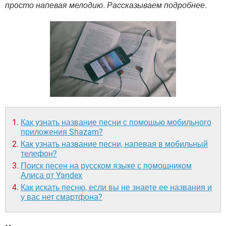
ВИДЕО
GOOGLE
просто напевая мелодию. Рассказываем подробнее.
YANDEX
Как узнать название песни с помощью мобильного
приложения Shazam?
Как узнать название песни, напевая в мобильный
телефон?
Поиск песен на русском языке с помощником
Алиса от Yandex
Как искать песню, если вы не знаете ее названия и
у вас нет смартфона?