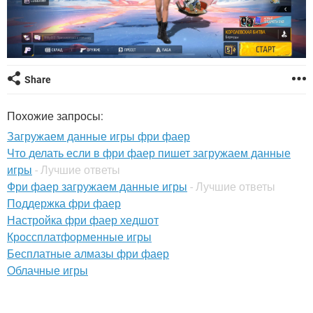
ВИДЕО
GOOGLE
YANDEX
Share
Похожие запросы:
Загружаем данные игры фри фаер
Что делать если в фри фаер пишет загружаем данные
игры
- Лучшие ответы
Фри фаер загружаем данные игры
- Лучшие ответы
Поддержка фри фаер
Настройка фри фаер хедшот
Кроссплатформенные игры
Бесплатные алмазы фри фаер
Облачные игры