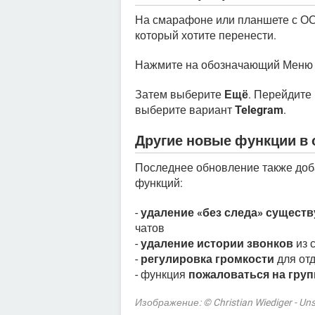
На смарафоне или планшете с ОС 
который хотите перенести.
Нажмите на обозначающий Мен
Затем выберите
Ещё
. Перейдите
выберите вариант
Telegram
.
Другие новые функции в 
Последнее обновление также доб
функций:
-
удаление «без следа» сущест
чатов
-
удаление истории звонков
из 
-
регулировка громкости
для отд
- функция
пожаловаться на гру
Изображение: © Christian Wiediger - Un