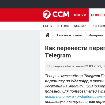
ФОРУМ
ПОЛЕЗН
TIKTOK
TELEGRAM
WHATSAPP
INSTAGRA
Полезные советы
Интернет
Как перенести пере
Telegram
Последнее обновление
02.03.2022, 0
Теперь в мессенджер
Telegram
Па
переписку из WhatsApp
, а такж
доступна на Android и iOS.Подде
полезной для пользователей Wha
новая политика конфиденциальн
пошаговую инструкцию,
как пер