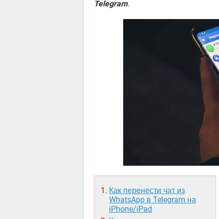
Telegram
.
Как перенести чат из
WhatsApp в Telegram на
iPhone/iPad