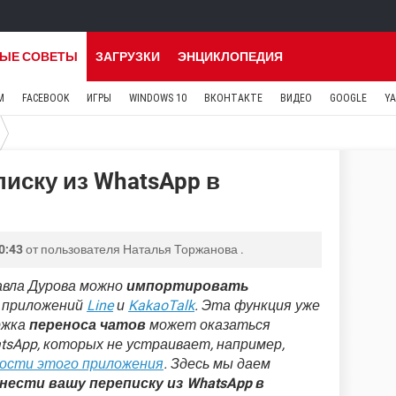
ЫЕ СОВЕТЫ
ЗАГРУЗКИ
ЭНЦИКЛОПЕДИЯ
M
FACEBOOK
ИГРЫ
WINDOWS 10
ВКОНТАКТЕ
ВИДЕО
GOOGLE
Y
писку из WhatsApp в
0:43
от пользователя
Наталья Торжанова
.
вла Дурова можно
импортировать
е приложений
Line
и
KakaoTalk
. Эта функция уже
ржка
переноса чатов
может оказаться
tsApp, которых не устраивает, например,
ости этого приложения
. Здесь мы даем
енести вашу переписку из WhatsApp в