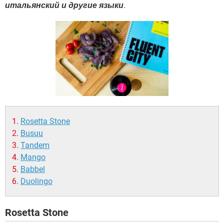
ВИДЕО
GOOGLE
итальянский и другие языки
.
YANDEX
Rosetta Stone
Busuu
Tandem
Mango
Babbel
Duolingo
Rosetta Stone