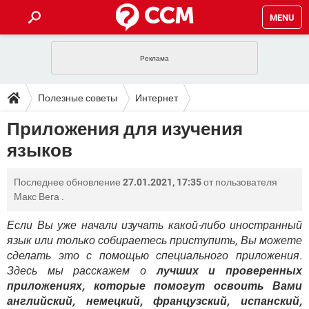
MENU
ГЛАВНАЯ
VPN
WHATSAPP
ПОЛЕЗНЫЕ СОВЕТЫ
Полезные советы
Интернет
INSTAGRAM
FACEBOOK
TIKTOK
TELEGRAM
ЗАГРУЗКИ
Приложения для изучения
ИГРЫ
WINDOWS 10
WHATSAPP
INSTAGRAM
языков
ВКОНТАКТЕ
TIKTOK
ВИДЕО
TELEGRAM
ФОРУМ
FACEBOOK
ИГРЫ
GOOGLE
WHATSAPP
YANDEX
INSTAGRAM
Последнее обновление
27.01.2021, 17:35
от пользователя
WINDOWS 10
TIKTOK
ВКОНТАКТЕ
TELEGRAM
ЭНЦИКЛОПЕДИЯ
FACEBOOK
Макс Вега
.
ИГРЫ
ВИДЕО
WHATSAPP
GOOGLE
INSTAGRAM
WINDOWS 10
TIKTOK
ВКОНТАКТЕ
TELEGRAM
Если Вы уже начали изучать какой-либо иностранный
YANDEX
FACEBOOK
ИГРЫ
язык или только собираетесь приступить, Вы можете
ВИДЕО
WHATSAPP
GOOGLE
INSTAGRAM
сделать это с помощью специального приложения.
WINDOWS 10
ВКОНТАКТЕ
YANDEX
FACEBOOK
ИГРЫ
Здесь мы расскажем о
лучших и проверенных
ВИДЕО
GOOGLE
приложениях, которые помогут освоить Вами
WINDOWS 10
ВКОНТАКТЕ
английский, немецкий, французский, испанский,
YANDEX