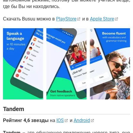
где бы Вы ни находились.
Скачать Busuu можно в
PlayStore
и в
Apple Store
Tandem
Рейтинг 4,6 звезды
на
IOS
и
Android
Tandem
– это обучающее приложение нового типа, оно