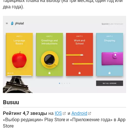
тарифных плана на выбор (на три месяца, один год или
два года).
Busuu
Рейтинг 4,7 звезды
на
IOS
и
Android
«Выбор редакции» Play Store и «Приложение года» в App
Store