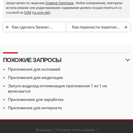
представлен по лицензии
Creative Commons
. Любое копирование, повторное
использование или редактирование содержания должно осуществляться со
ссылкой на
CCM
(
ru.ccm.net
).
Как сделать бизнес-
Как перенести переписку
аккаунт в Instagram
из WhatsApp в Telegram
ПОХОЖИЕ ЗАПРОСЫ
Приложения для коллажей
Приложения для медитации
Запуск андроид оптимизация приложения 1 из 1 не
включается
Приложениия для заработка
Приложение для интернета
Команда
Условия пользования