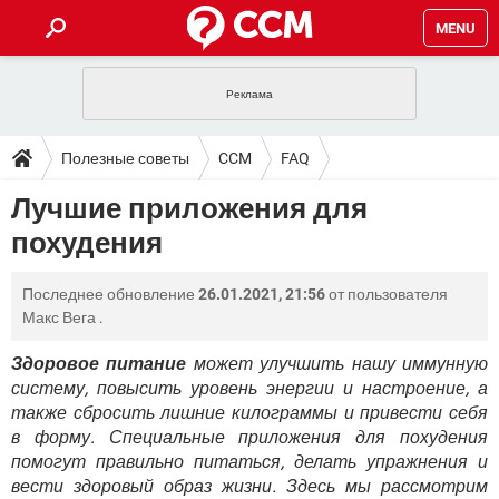
MENU
ГЛАВНАЯ
VPN
WHATSAPP
ПОЛЕЗНЫЕ СОВЕТЫ
Полезные советы
CCM
FAQ
INSTAGRAM
FACEBOOK
TIKTOK
TELEGRAM
ЗАГРУЗКИ
Лучшие приложения для
ИГРЫ
WINDOWS 10
WHATSAPP
INSTAGRAM
похудения
ВКОНТАКТЕ
TIKTOK
ВИДЕО
TELEGRAM
ФОРУМ
FACEBOOK
ИГРЫ
GOOGLE
WHATSAPP
YANDEX
INSTAGRAM
Последнее обновление
26.01.2021, 21:56
от пользователя
WINDOWS 10
TIKTOK
ВКОНТАКТЕ
TELEGRAM
ЭНЦИКЛОПЕДИЯ
FACEBOOK
Макс Вега
.
ИГРЫ
ВИДЕО
WHATSAPP
GOOGLE
INSTAGRAM
WINDOWS 10
TIKTOK
ВКОНТАКТЕ
TELEGRAM
Здоровое питание
может улучшить нашу иммунную
YANDEX
FACEBOOK
ИГРЫ
систему, повысить уровень энергии и настроение, а
ВИДЕО
WHATSAPP
GOOGLE
INSTAGRAM
также сбросить лишние килограммы и привести себя
WINDOWS 10
ВКОНТАКТЕ
YANDEX
FACEBOOK
ИГРЫ
в форму. Специальные приложения для похудения
ВИДЕО
GOOGLE
помогут правильно питаться, делать упражнения и
WINDOWS 10
ВКОНТАКТЕ
вести здоровый образ жизни. Здесь мы рассмотрим
YANDEX