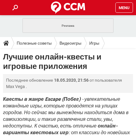
MENU
ГЛАВНАЯ
VPN
WHATSAPP
ПОЛЕЗНЫЕ СОВЕТЫ
Полезные советы
Видеоигры
Игры
INSTAGRAM
FACEBOOK
TIKTOK
TELEGRAM
ЗАГРУЗКИ
Лучшие онлайн-квесты и
ИГРЫ
WINDOWS 10
WHATSAPP
INSTAGRAM
игровые приложения
ВКОНТАКТЕ
TIKTOK
ВИДЕО
TELEGRAM
ФОРУМ
FACEBOOK
ИГРЫ
GOOGLE
WHATSAPP
YANDEX
INSTAGRAM
Последнее обновление
18.05.2020, 21:56
от пользователя
WINDOWS 10
TIKTOK
ВКОНТАКТЕ
TELEGRAM
ЭНЦИКЛОПЕДИЯ
FACEBOOK
Max Vega
.
ИГРЫ
ВИДЕО
WHATSAPP
GOOGLE
INSTAGRAM
WINDOWS 10
TIKTOK
ВКОНТАКТЕ
TELEGRAM
Квесты в жанре Escape (Побег)
- увлекательные
YANDEX
FACEBOOK
ИГРЫ
командные игры, которые проводятся на улицах
ВИДЕО
WHATSAPP
GOOGLE
INSTAGRAM
городов. Но сейчас мы вынеждены находиться дома в
WINDOWS 10
ВКОНТАКТЕ
YANDEX
FACEBOOK
ИГРЫ
самоизоляции, и такие развлечения стали, увы,
ВИДЕО
GOOGLE
недоступны. К счастью, есть отличные
онлайн-
WINDOWS 10
ВКОНТАКТЕ
варианты квестовых игр
: от классики до новейших
YANDEX