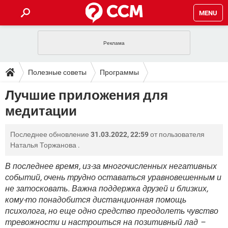
MENU
ГЛАВНАЯ
VPN
WHATSAPP
ПОЛЕЗНЫЕ СОВЕТЫ
Полезные советы
Программы
INSTAGRAM
FACEBOOK
TIKTOK
TELEGRAM
ЗАГРУЗКИ
Лучшие приложения для
ИГРЫ
WINDOWS 10
WHATSAPP
INSTAGRAM
медитации
ВКОНТАКТЕ
TIKTOK
ВИДЕО
TELEGRAM
ФОРУМ
FACEBOOK
ИГРЫ
GOOGLE
WHATSAPP
YANDEX
INSTAGRAM
Последнее обновление
31.03.2022, 22:59
от пользователя
WINDOWS 10
TIKTOK
ВКОНТАКТЕ
TELEGRAM
ЭНЦИКЛОПЕДИЯ
FACEBOOK
Наталья Торжанова
.
ИГРЫ
ВИДЕО
WHATSAPP
GOOGLE
INSTAGRAM
WINDOWS 10
TIKTOK
ВКОНТАКТЕ
TELEGRAM
В последнее время, из-за многочисленных негативных
YANDEX
FACEBOOK
ИГРЫ
событий, очень трудно оставаться уравновешенным и
ВИДЕО
WHATSAPP
GOOGLE
INSTAGRAM
не затосковать. Важна поддержка друзей и близких,
WINDOWS 10
ВКОНТАКТЕ
YANDEX
FACEBOOK
ИГРЫ
кому-то понадобится дистанционная помощь
ВИДЕО
GOOGLE
психолога, но еще одно средство преодолеть чувство
WINDOWS 10
ВКОНТАКТЕ
тревожности и настроиться на позитивный лад –
YANDEX