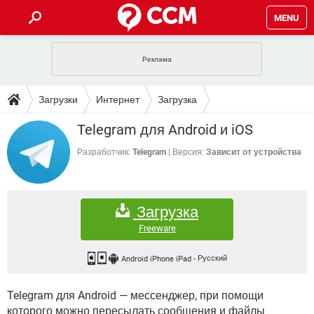
MENU
ГЛАВНАЯ
VPN
WHATSAPP
ПОЛЕЗНЫЕ СОВЕТЫ
Загрузки
Интернет
Загрузка
INSTAGRAM
FACEBOOK
TIKTOK
TELEGRAM
ЗАГРУЗКИ
Telegram для Android и iOS
ИГРЫ
WINDOWS 10
WHATSAPP
INSTAGRAM
ВКОНТАКТЕ
TIKTOK
ВИДЕО
TELEGRAM
Разработчик:
Telegram
Версия:
Зависит от устройства
ФОРУМ
FACEBOOK
ИГРЫ
GOOGLE
WHATSAPP
YANDEX
INSTAGRAM
WINDOWS 10
TIKTOK
ВКОНТАКТЕ
TELEGRAM
ЭНЦИКЛОПЕДИЯ
FACEBOOK
ИГРЫ
Загрузка
ВИДЕО
WHATSAPP
GOOGLE
INSTAGRAM
WINDOWS 10
TIKTOK
ВКОНТАКТЕ
TELEGRAM
Freeware
YANDEX
FACEBOOK
ИГРЫ
ВИДЕО
WHATSAPP
GOOGLE
INSTAGRAM
WINDOWS 10
ВКОНТАКТЕ
Android iPhone iPad
-
Русский
YANDEX
FACEBOOK
ИГРЫ
ВИДЕО
GOOGLE
Telegram для Android — мессенджер, при помощи
WINDOWS 10
ВКОНТАКТЕ
YANDEX
которого можно пересылать сообщения и файлы