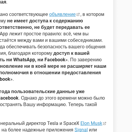
мая
.
вано соответствующее
объявление
, в котором
ему
не имеет доступа к содержанию
ответственно, не будет передавать ее
sApp лежит простое правило: всё, чем вы
остаётся между вами и вашими собеседниками.
гда обеспечивать безопасность вашего общения
ия, благодаря которому
доступ к вашей
ть ни WhatsApp, ни Facebook
». По заверению
новление ни в коей мере не расширяет наши
M) полномочия в отношении предоставления
book
».
 года пользовательские данные уже
Facebook
. Однако до этого времени можно было
ространять Вашу информацию. Теперь такой
генеральный директор Tesla и SpaceX
Elon Musk
ти на более надежные приложения
Signal
или