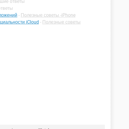
чшие ответы
ответы
иложений
-
Полезные советы -iPhone
циальности iCloud
-
Полезные советы