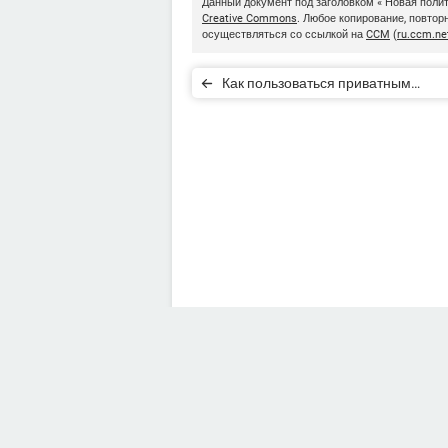
Данный документ под заголовком « Новая поли
Creative Commons
. Любое копирование, повто
осуществляться со ссылкой на
CCM
(
ru.ccm.ne
Как пользоваться приватным
мессенджером Signal