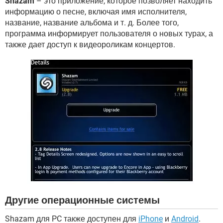
Shazam
– это приложение, которое позволяет находить
ВИДЕО
GOOGLE
информацию о песне, включая имя исполнителя,
YANDEX
название, название альбома и т. д. Более того,
программа информирует пользователя о новых турах, а
также дает доступ к видеороликам концертов.
Другие операционные системы
Shazam для PC также доступен для
iPhone
и
Android
.