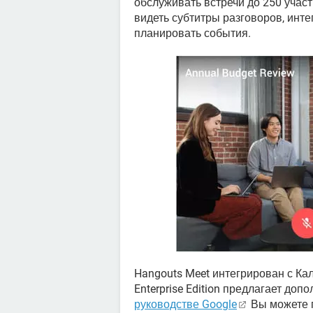
обслуживать встречи до 250 учас
видеть субтитры разговоров, инте
планировать события.
Hangouts Meet интегрирован с Кал
Enterprise Edition предлагает до
руководстве Google
Вы можете п