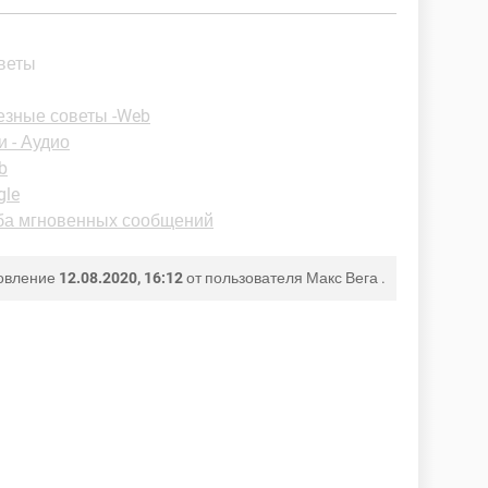
тветы
езные советы -Web
и - Аудио
b
gle
жба мгновенных сообщений
овление
12.08.2020, 16:12
от пользователя
Макс Вега
.