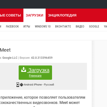
ЫЕ СОВЕТЫ
ЗАГРУЗКИ
ЭНЦИКЛОПЕДИЯ
M
FACEBOOK
ИГРЫ
WINDOWS 10
ВКОНТАКТЕ
ВИДЕО
GOOGLE
Y
 Meet
к:
Google LLC
Версия:
42.0.313396459
Загрузка
Freeware
Android iPhone
-
Русский
о приложение, которое позволяет пользователям
сококачественных видеозвонков. Meet может