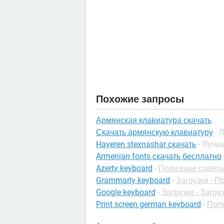
Похожие запросы
Армянская клавиатура скачать
Скачать армянскую клавиатуру
- 
Hayeren stexnashar скачать
- Лучш
Armenian fonts скачать бесплатно
Azerty keyboard
-
Полезные советы
Grammarly keyboard
-
Загрузки - 
Google keyboard
-
Загрузки - Загру
Print screen german keyboard
-
Поле