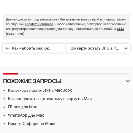
Данный документ под заголовком « Как вставить тильду на Mac » представлен
по лицензии
Creative Commons
. Любое копирование, повторное использование
или редактирование содержания должно осуществляться со ссылкой на
CCM
(
ru.ccm.net
).
Как набрать значок
Конвертировать JPG в PDF
бэкслеш на MAC
на Mac OS X
ПОХОЖИЕ ЗАПРОСЫ
Как открыть файл .exe в MacBook
Как напечатать вертикальную черту на Mac
ITunes для Mac
WhatsApp для Mac
Виснет Сафари на Маке