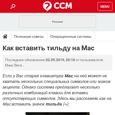
MENU
ГЛАВНАЯ
VPN
WHATSAPP
ПОЛЕЗНЫЕ СОВЕТЫ
Полезные советы
Операционные системы
INSTAGRAM
FACEBOOK
TIKTOK
TELEGRAM
ЗАГРУЗКИ
Как вставить тильду на Mac
Mac OS
ИГРЫ
WINDOWS 10
WHATSAPP
INSTAGRAM
ВКОНТАКТЕ
TIKTOK
ВИДЕО
TELEGRAM
ФОРУМ
Последнее обновление
02.09.2019, 20:10
от пользователя
FACEBOOK
ИГРЫ
GOOGLE
WHATSAPP
YANDEX
INSTAGRAM
Макс Вега
.
WINDOWS 10
TIKTOK
ВКОНТАКТЕ
TELEGRAM
ЭНЦИКЛОПЕДИЯ
FACEBOOK
ИГРЫ
Если у Вас старая клавиатура
Mac
, на ней может не
ВИДЕО
WHATSAPP
GOOGLE
INSTAGRAM
хватать нескольких специальных символов или знаков
WINDOWS 10
TIKTOK
ВКОНТАКТЕ
TELEGRAM
YANDEX
FACEBOOK
ИГРЫ
акцента. Однако система предлагает несколько
ВИДЕО
WHATSAPP
GOOGLE
INSTAGRAM
различных комбинаций клавиш для вставки
WINDOWS 10
ВКОНТАКТЕ
отсутствующих символов. Здесь мы расскажем, как на
YANDEX
FACEBOOK
ИГРЫ
Mac вставить значок
ВИДЕО
тильда
GOOGLE
(
~
).
WINDOWS 10
ВКОНТАКТЕ
YANDEX