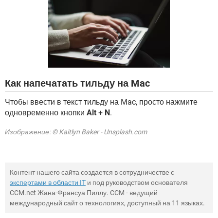
ВИДЕО
GOOGLE
YANDEX
Как напечатать тильду на Mac
Чтобы ввести в текст тильду на Mac, просто нажмите
одновременно кнопки
Alt
+
N
.
Изображение: © Kaitlyn Baker - Unsplash.com
Контент нашего сайта создается в сотрудничестве с
экспертами в области IT
и под руководством основателя
CCM.net Жана-Франсуа Пиллу. CCM - ведущий
международный сайт о технологиях, доступный на 11 языках.