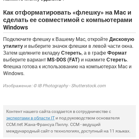
Как отформатировать «флешку» на Mac и
сделать ее совместимой с компьютерами
Windows
Подключите флешку к Вашему Mac, откройте
Дисковую
утилиту
и выберите значок флешки в левой части окна.
Затем щелкните вкладку
Стереть
, а в графе
Формат
выберите вариант
MS-DOS (FAT)
и нажмите
Стереть
.
Флешка готова к использованию на компьютерах Mac и
Windows.
Изображение: © IB Photography - Shutterstock.com
Контент нашего сайта создается в сотрудничестве с
экспертами в области IT
и под руководством основателя
CCM.net Жана-Франсуа Пиллу. CCM - ведущий
международный сайт о технологиях, доступный на 11 языках.