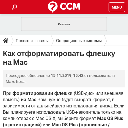
MENU
ГЛАВНАЯ
VPN
WHATSAPP
ПОЛЕЗНЫЕ СОВЕТЫ
Полезные советы
Операционные системы
INSTAGRAM
FACEBOOK
TIKTOK
TELEGRAM
ЗАГРУЗКИ
Как отформатировать флешку
Mac OS
ИГРЫ
WINDOWS 10
WHATSAPP
INSTAGRAM
на Mac
ВКОНТАКТЕ
TIKTOK
ВИДЕО
TELEGRAM
ФОРУМ
FACEBOOK
ИГРЫ
GOOGLE
WHATSAPP
YANDEX
INSTAGRAM
Последнее обновление
15.11.2019, 15:42
от пользователя
WINDOWS 10
TIKTOK
ВКОНТАКТЕ
TELEGRAM
ЭНЦИКЛОПЕДИЯ
FACEBOOK
Макс Вега
.
ИГРЫ
ВИДЕО
WHATSAPP
GOOGLE
INSTAGRAM
WINDOWS 10
TIKTOK
ВКОНТАКТЕ
TELEGRAM
При
форматировании флешки
(USB-диск или внешняя
YANDEX
FACEBOOK
ИГРЫ
память)
на Mac
Вам нужно будет выбрать формат, в
ВИДЕО
WHATSAPP
GOOGLE
INSTAGRAM
зависимости от дальнейшего использования диска. Если
WINDOWS 10
ВКОНТАКТЕ
YANDEX
FACEBOOK
ИГРЫ
Вы планируете использовать USB-накопитель только на
ВИДЕО
GOOGLE
компьютерах с Mac OS X, выберите формат
Mac OS Plus
WINDOWS 10
ВКОНТАКТЕ
(с регистрацией)
или
Mac OS Plus (прописные /
YANDEX