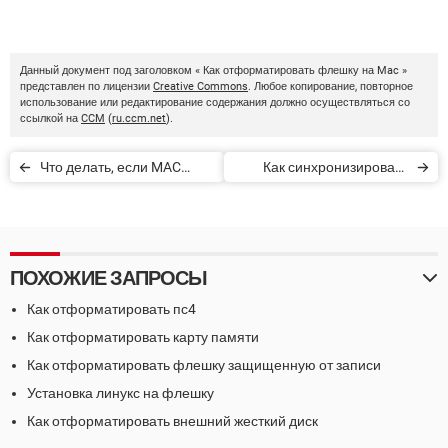
Данный документ под заголовком « Как отформатировать флешку на Mac »
представлен по лицензии
Creative Commons
. Любое копирование, повторное
использование или редактирование содержания должно осуществляться со
ссылкой на
CCM
(
ru.ccm.net
).
Что делать, если MAC
Как синхронизировать
медленно работает
Alexa с Apple Music
ПОХОЖИЕ ЗАПРОСЫ
Как отформатировать пс4
Как отформатировать карту памяти
Как отформатировать флешку защищенную от записи
Установка линукс на флешку
Как отформатировать внешний жесткий диск