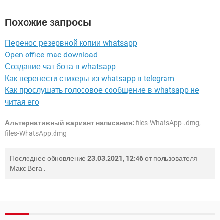
Похожие запросы
Перенос резервной копии whatsapp
Open office mac download
Создание чат бота в whatsapp
Как перенести стикеры из whatsapp в telegram
Как прослушать голосовое сообщение в whatsapp не
читая его
Альтернативный вариант написания:
files-WhatsApp-.dmg,
files-WhatsApp.dmg
Последнее обновление
23.03.2021, 12:46
от пользователя
Макс Вега
.